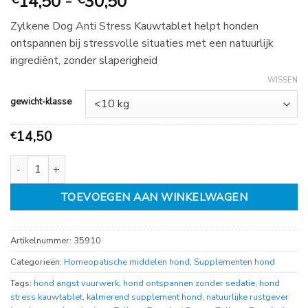
Prijsklasse:
14,50
-
30,50
€
Zylkene Dog Anti Stress Kauwtablet helpt honden
14,50
ontspannen bij stressvolle situaties met een natuurlijk
tot
ingrediënt, zonder slaperigheid
€
30,50
WISSEN
gewicht-klasse
14,50
€
Zylkene Dog Anti stress 14 stuks aantal
TOEVOEGEN AAN WINKELWAGEN
Artikelnummer:
35910
Categorieën:
Homeopatische middelen hond
,
Supplementen hond
Tags:
hond angst vuurwerk
,
hond ontspannen zonder sedatie
,
hond
stress kauwtablet
,
kalmerend supplement hond
,
natuurlijke rustgever