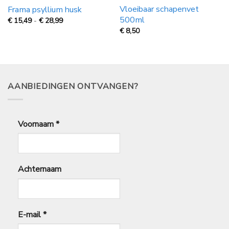
Vloeibaar schapenvet
Frama psyllium husk
500ml
Prijsklasse:
€
15,49
-
€
28,99
€
€
8,50
15,49
tot
€
28,99
AANBIEDINGEN ONTVANGEN?
Voornaam
*
Achternaam
E-mail
*