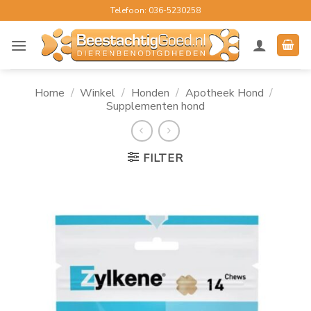
Ga
Telefoon: 036-5230258
naar
inhoud
Home
/
Winkel
/
Honden
/
Apotheek Hond
/
Supplementen hond
FILTER