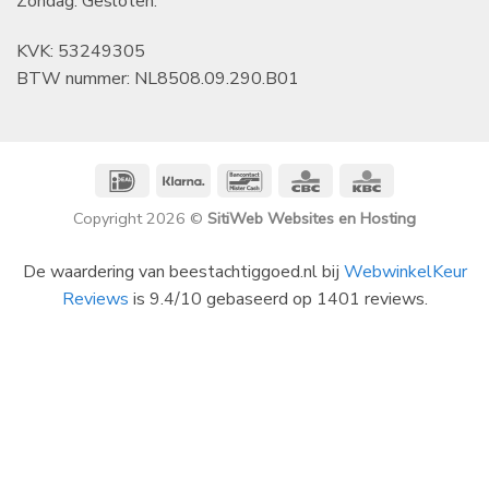
Zondag: Gesloten.
KVK: 53249305
BTW nummer: NL8508.09.290.B01
IDeal
Klarna
Bancontact
CBC
KBC
Copyright 2026 ©
SitiWeb Websites en Hosting
De waardering van beestachtiggoed.nl bij
WebwinkelKeur
Reviews
is 9.4/10 gebaseerd op 1401 reviews.