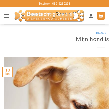
Ga
Telefoon: 036-5230258
naar
inhoud
BLOGS
Mijn hond is 
10
jan