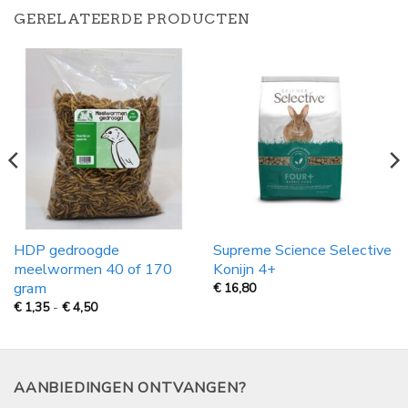
GERELATEERDE PRODUCTEN
HDP gedroogde
Supreme Science Selective
meelwormen 40 of 170
Konijn 4+
gram
€
16,80
Prijsklasse:
€
1,35
-
€
4,50
€
1,35
tot
€
4,50
AANBIEDINGEN ONTVANGEN?