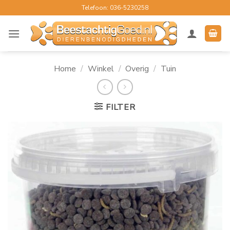
Ga
Telefoon: 036-5230258
naar
inhoud
Home
/
Winkel
/
Overig
/
Tuin
FILTER