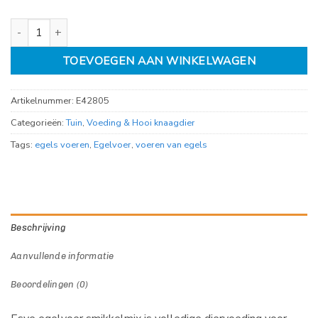
Esve egelvoer smikkelmix 2.3kg aantal
TOEVOEGEN AAN WINKELWAGEN
Artikelnummer:
E42805
Categorieën:
Tuin
,
Voeding & Hooi knaagdier
Tags:
egels voeren
,
Egelvoer
,
voeren van egels
Beschrijving
Aanvullende informatie
Beoordelingen (0)