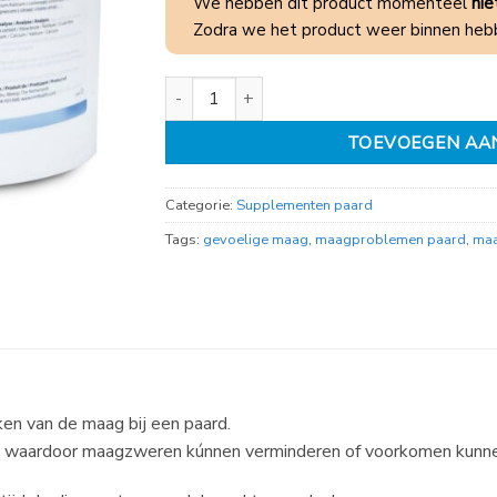
We hebben dit product momenteel
nie
Zodra we het product weer binnen hebb
PUUR Stomac 1kg aantal
TOEVOEGEN AA
Categorie:
Supplementen paard
Tags:
gevoelige maag
,
maagproblemen paard
,
ma
n van de maag bij een paard.
ur, waardoor maagzweren kúnnen verminderen of voorkomen kun