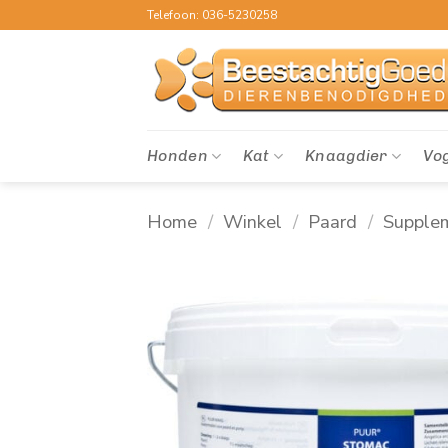
Ga
Telefoon: 036-5230258
naar
inhoud
Honden
Kat
Knaagdier
Vo
Home
/
Winkel
/
Paard
/
Supple