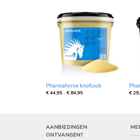
RKOCHT
 honing 250gr
Pharmahorse knoflook
Pha
Prijsklasse:
€
44,95
-
€
84,95
€
29
€
44,95
tot
€
84,95
AANBIEDINGEN
ME
ONTVANGEN?