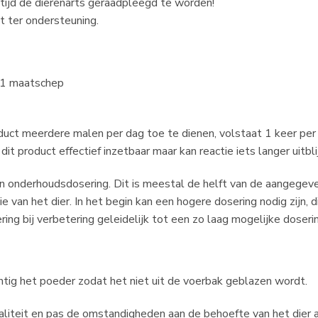
tijd de dierenarts geraadpleegd te worden!
t ter ondersteuning.
 1 maatschep
product meerdere malen per dag toe te dienen, volstaat 1 keer pe
it product effectief inzetbaar maar kan reactie iets langer uitbli
 onderhoudsdosering. Dit is meestal de helft van de aangegeven 
e van het dier. In het begin kan een hogere dosering nodig zijn, d
ng bij verbetering geleidelijk tot een zo laag mogelijke doserin
ig het poeder zodat het niet uit de voerbak geblazen wordt.
aliteit en pas de omstandigheden aan de behoefte van het dier