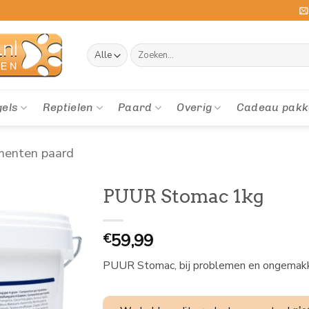
Zoeken
naar:
gels
Reptielen
Paard
Overig
Cadeau pakk
menten paard
PUUR Stomac 1kg
59,99
€
PUUR Stomac, bij problemen en ongemakke