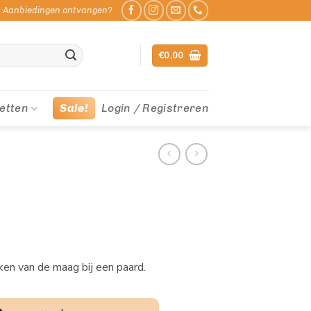
Aanbiedingen ontvangen?
€
0,00
etten
Sale!
Login / Registreren
n van de maag bij een paard.