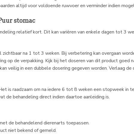
j paarden altijd voor voldoende ruwvoer en verminder indien moge
Puur stomac
andeling relatief kort. Dit kan variëren van enkele dagen tot 3 w
l zichtbaar na 1 tot 3 weken. Bij verbetering kan overgaan word
 op de verpakking. Kijk bij het doseren van dit product goed naa
 kan veilig in een dubbele dosering gegeven worden. Verlaag de d
 Het is raadzaam om na iedere 6 tot 8 weken een stopweek in 
t de behandeling direct indien daartoe aanleiding is.
eg met de behandelend dierenarts toepassen.
duct niet bekend of gemeld.