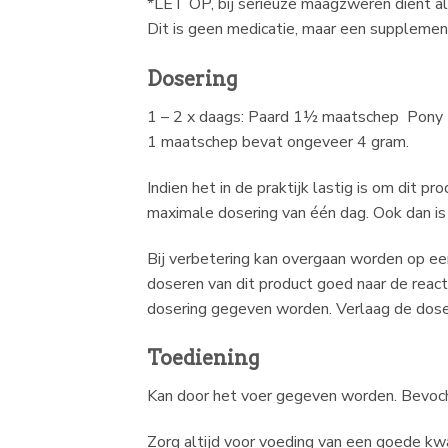
*LET OP, bij serieuze maagzweren dient al
Dit is geen medicatie, maar een supplemen
Dosering
1 – 2 x daags: Paard 1½ maatschep Pony
1 maatschep bevat ongeveer 4 gram.
Indien het in de praktijk lastig is om dit 
maximale dosering van één dag. Ook dan is d
Bij verbetering kan overgaan worden op een
doseren van dit product goed naar de reacti
dosering gegeven worden. Verlaag de doseri
Toediening
Kan door het voer gegeven worden. Bevocht
Zorg altijd voor voeding van een goede kw