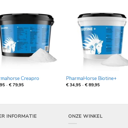
rmahorse Creapro
PharmaHorse Biotine+
Prijsklasse:
Prijsklasse:
,95
-
€
79,95
€
34,95
-
€
89,95
€
€
29,95
34,95
tot
tot
€
€
79,95
89,95
ER INFORMATIE
ONZE WINKEL