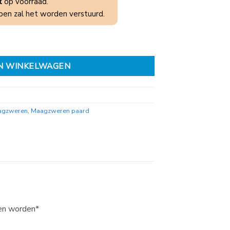
t
op voorraad.
en zal het worden verstuurd.
N WINKELWAGEN
agzweren
,
Maagzweren paard
nen worden*