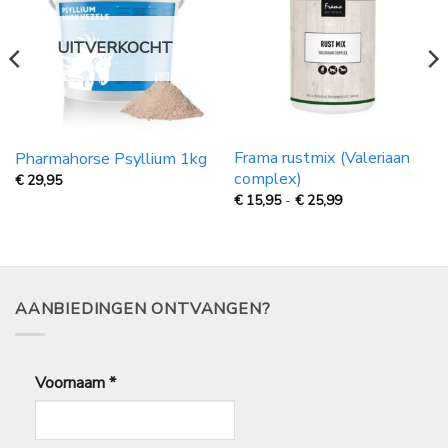
UITVERKOCHT
Frama rustmix (Valeriaan
Pharmahorse Psyllium 1kg
complex)
€
29,95
Prijsklasse:
€
15,95
-
€
25,99
€
15,95
tot
€
25,99
AANBIEDINGEN ONTVANGEN?
Voornaam
*