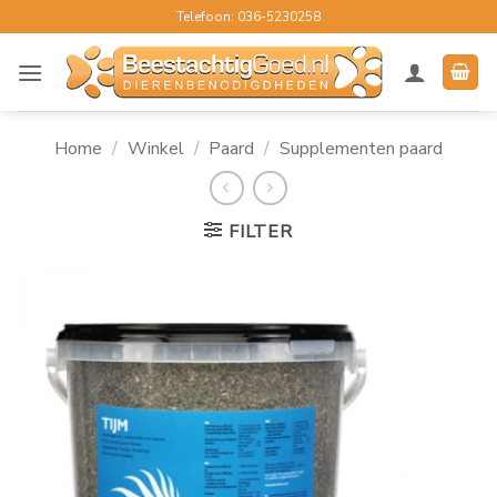
Ga
Telefoon: 036-5230258
naar
inhoud
Home
/
Winkel
/
Paard
/
Supplementen paard
FILTER