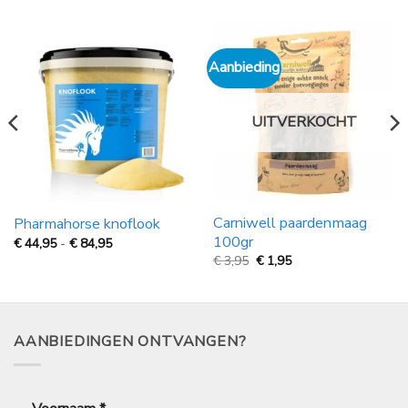
Aanbieding
UITVERKOCHT
Carniwell paardenmaag
Pharmahorse knoflook
100gr
Prijsklasse:
€
44,95
-
€
84,95
€
Oorspronkelijke
Huidige
€
3,95
€
1,95
44,95
prijs
prijs
tot
was:
is:
€
€
€
84,95
3,95.
1,95.
AANBIEDINGEN ONTVANGEN?