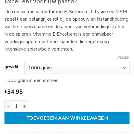
Excellent voor uw paard?
tot
€
De combinatie van Vitamine E, Selenium, L-Lysine en MSM
84,95
speelt een belangrijke rol bij de opbouw en instandhouding
van het spiervolume en de afvoer van verbrandingsstoffen
in de spieren. Vitamine E Excellent is een onmisbaar
voedingssupplement voor paarden die regelmatig
intensieve spierarbeid verrichten.
WISSEN
gewicht
1000 gram in een emmer
34,95
€
PharmaHorse vitamine E excellent aantal
TOEVOEGEN AAN WINKELWAGEN