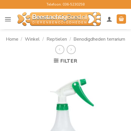
Ga
Telefoon: 036-5230258
naar
inhoud
Home
/
Winkel
/
Reptielen
/
Benodigdheden terrarium
FILTER