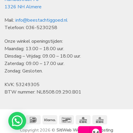
1326 NH Almere
Mail:
info@beestachtiggoed.nl
Telefoon: 036-5230258
Onze winkel openingstijden:
Maandag: 13.00 – 18.00 uur.
Dinsdag – Vrijdag: 09.00 – 18.00 uur.
Zaterdag: 09.00 – 17.00 uur.
Zondag: Gesloten.
KVK: 53249305
BTW nummer: NL8508.09.290.B01
IDeal
Klarna
Bancontact
CBC
KBC
Copyright 2026 ©
SitiWeb Websites en Hosting
9,4