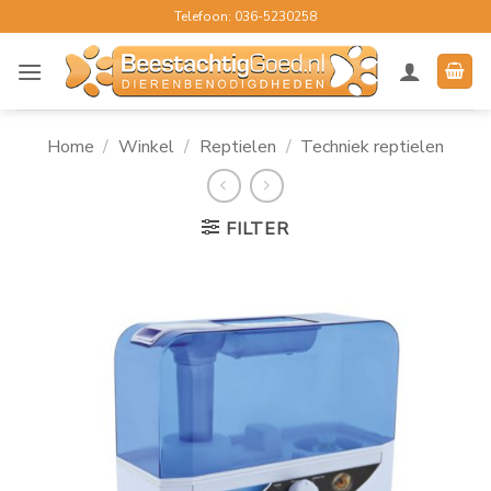
Ga
Telefoon: 036-5230258
naar
inhoud
Home
/
Winkel
/
Reptielen
/
Techniek reptielen
FILTER