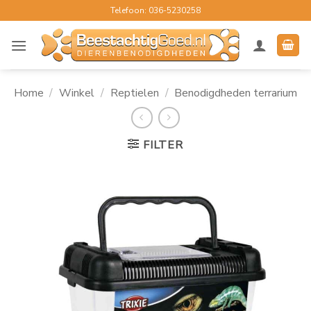
Ga
Telefoon: 036-5230258
naar
inhoud
Home
/
Winkel
/
Reptielen
/
Benodigdheden terrarium
FILTER