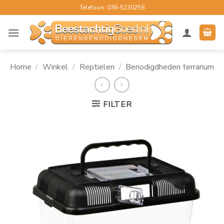
Ga
Telefoon: 036-5230258
naar
inhoud
Home
/
Winkel
/
Reptielen
/
Benodigdheden terrarium
FILTER