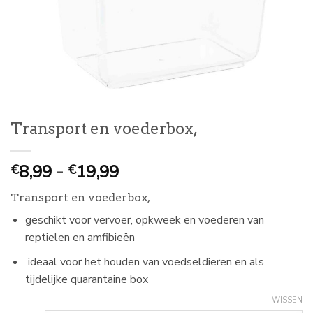
Transport en voederbox,
Prijsklasse:
8,99
-
19,99
€
€
€
Transport en voederbox,
8,99
tot
geschikt voor vervoer, opkweek en voederen van
€
reptielen en amfibieën
19,99
ideaal voor het houden van voedseldieren en als
tijdelijke quarantaine box
WISSEN