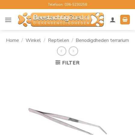
Ga
Telefoon: 036-5230258
naar
inhoud
Home
/
Winkel
/
Reptielen
/
Benodigdheden terrarium
FILTER