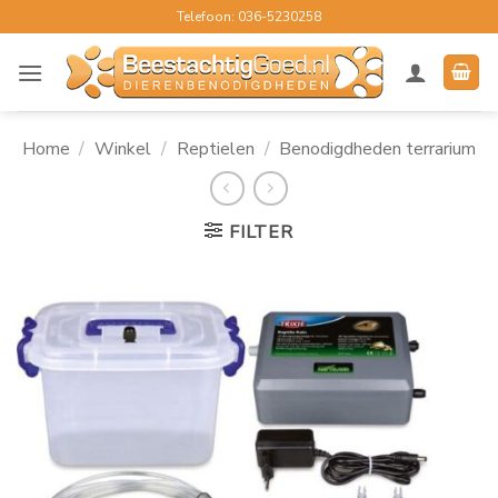
Ga
Telefoon: 036-5230258
naar
inhoud
Home
/
Winkel
/
Reptielen
/
Benodigdheden terrarium
FILTER