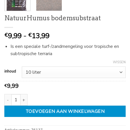
NatuurHumus bodemsubstraat
Prijsklasse:
9,99
-
13,99
€
€
€
Is een speciale turf-/zandmengeling voor tropische en
9,99
subtropische terraria
tot
€
WISSEN
13,99
inhoud
9,99
€
NatuurHumus bodemsubstraat aantal
TOEVOEGEN AAN WINKELWAGEN