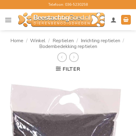
Ga
Telefoon: 036-5230258
naar
inhoud
Home
/
Winkel
/
Reptielen
/
Inrichting reptielen
/
Bodembedekking reptielen
FILTER