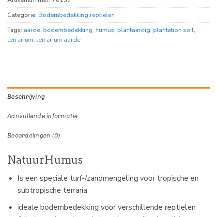
Artikelnummer:
76137
Categorie:
Bodembedekking reptielen
Tags:
aarde
,
bodembedekking
,
humus
,
plantaardig
,
plantation soil
,
terrarium
,
terrarium aarde
Beschrijving
Aanvullende informatie
Beoordelingen (0)
NatuurHumus
Is een speciale turf-/zandmengeling voor tropische en
subtropische terraria
ideale bodembedekking voor verschillende reptielen