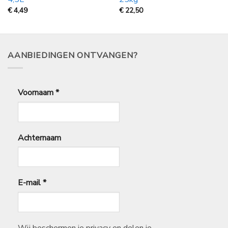
€
4,49
€
22,50
AANBIEDINGEN ONTVANGEN?
Voornaam
*
Achternaam
E-mail
*
Wij beschermen je privacy en delen je