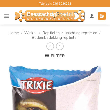
Ga
Telefoon: 036-5230258
naar
inhoud
Home
/
Winkel
/
Reptielen
/
Inrichting reptielen
/
Bodembedekking reptielen
FILTER