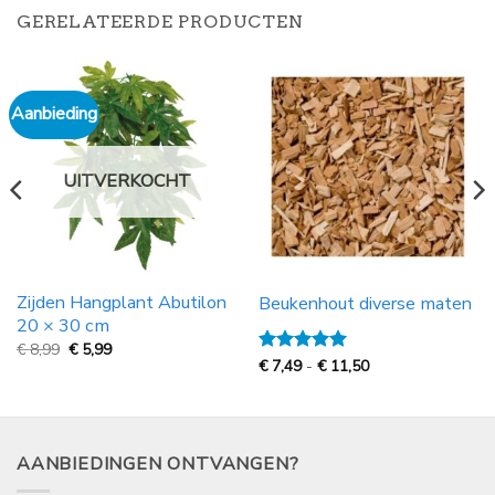
GERELATEERDE PRODUCTEN
Aanbieding
UITVERKOCHT
Zijden Hangplant Abutilon
Beukenhout diverse maten
20 × 30 cm
Oorspronkelijke
Huidige
€
8,99
€
5,99
prijs
prijs
Prijsklasse:
Gewaardeerd
€
7,49
-
€
11,50
was:
is:
€
5
uit 5
€
€
7,49
8,99.
5,99.
tot
€
11,50
AANBIEDINGEN ONTVANGEN?