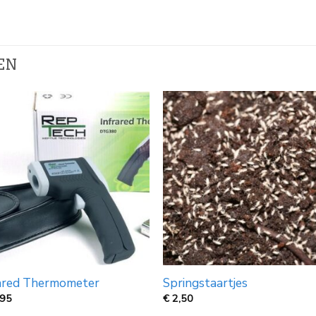
EN
rared Thermometer
Springstaartjes
,95
€
2,50