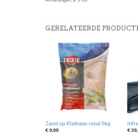
Afmetingen: ø 5 cm
GERELATEERDE PRODUCT
14x13cm
Zand op Kleibasis rood 5kg
Inf
€
9,99
€
39