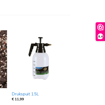
9,4
Drukspuit 1.5L
€
11,99