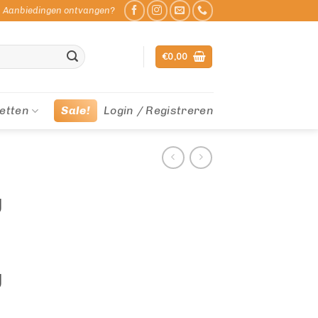
Aanbiedingen ontvangen?
€
0,00
etten
Sale!
Login / Registreren
g
g