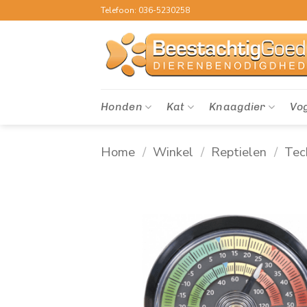
Ga
Telefoon: 036-5230258
naar
inhoud
Honden
Kat
Knaagdier
Vo
Home
/
Winkel
/
Reptielen
/
Tec