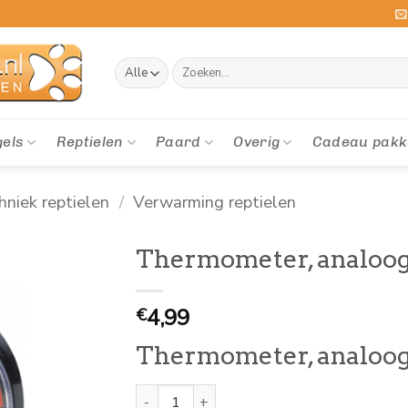
Zoeken
naar:
gels
Reptielen
Paard
Overig
Cadeau pakk
hniek reptielen
/
Verwarming reptielen
Thermometer, analoo
4,99
€
Thermometer, analoo
Thermometer, analoog aantal