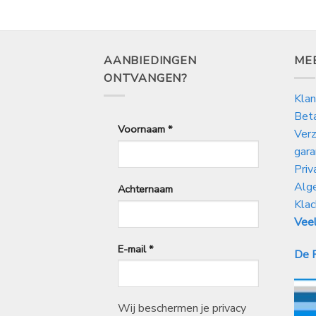
AANBIEDINGEN
ME
ONTVANGEN?
Klan
Bet
Voornaam
*
Verz
gara
Priv
Alg
Achternaam
Klac
Veel
E-mail
*
De P
Wij beschermen je privacy