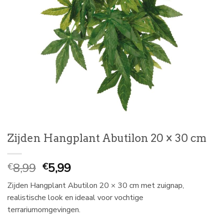
Zijden Hangplant Abutilon 20 × 30 cm
Oorspronkelijke
Huidige
8,99
5,99
€
€
prijs
prijs
Zijden Hangplant Abutilon 20 × 30 cm met zuignap,
was:
is:
realistische look en ideaal voor vochtige
€
€
terrariumomgevingen.
8,99.
5,99.