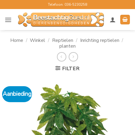
Ga
Telefoon: 036-5230258
naar
inhoud
Home
/
Winkel
/
Reptielen
/
Inrichting reptielen
/
planten
FILTER
Aanbieding