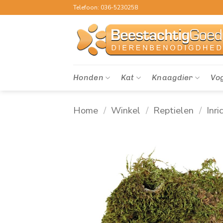
Ga
Telefoon: 036-5230258
naar
inhoud
Honden
Kat
Knaagdier
Vo
Home
/
Winkel
/
Reptielen
/
Inri