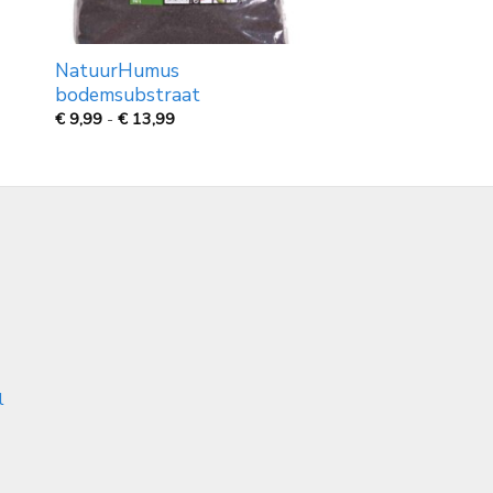
NatuurHumus
bodemsubstraat
Prijsklasse:
€
9,99
-
€
13,99
€
9,99
tot
€
13,99
l