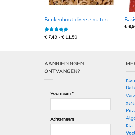
 Archplants, 20
Beukenhout diverse maten
Basi
€
6,
Prijsklasse:
Gewaardeerd
€
7,49
-
€
11,50
€
5
uit 5
7,49
tot
€
11,50
AANBIEDINGEN
ME
ONTVANGEN?
Klan
Bet
Voornaam
*
Verz
gara
Priv
Alg
Achternaam
Klac
Veel