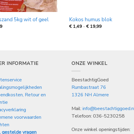
szand 5kg wit of geel
Kokos humus blok
Prijsklasse:
99
€
1,49
-
€
19,99
€
1,49
tot
€
19,99
ER INFORMATIE
ONZE WINKEL
tenservice
BeestachtigGoed
alingsmogelijkheden
Rumbastraat 76
endkosten, Retour en
1326 NH Almere
ntie
Mail:
info@beestachtiggoed.n
acyverklaring
Telefoon: 036-5230258
emene voorwaarden
hten
Onze winkel openingstijden:
 gestelde vragen