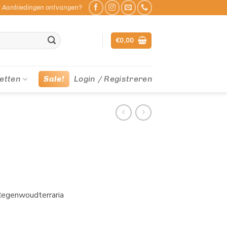
Aanbiedingen ontvangen?
€
0,00
etten
Sale!
Login / Registreren
Regenwoudterraria