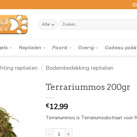
Zoeken
naar:
gels
Reptielen
Paard
Overig
Cadeau pakk
chting reptielen
/
Bodembedekking reptielen
Terrariummos 200gr
12,99
€
Terrariummos is Terrariumsubstraat voor 
Terrariummos 200gr aantal