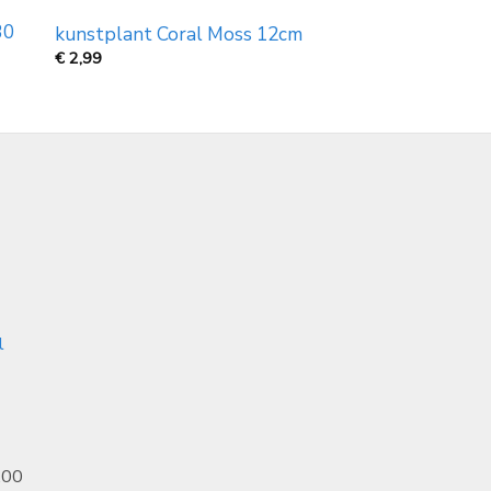
30
kunstplant Coral Moss 12cm
€
2,99
l
.00