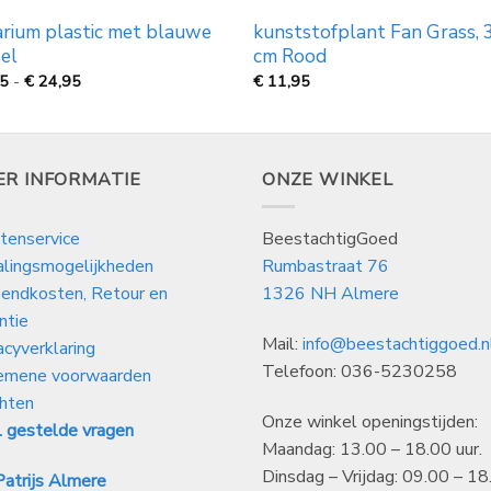
rium plastic met blauwe
kunststofplant Fan Grass, 
el
cm Rood
Prijsklasse:
95
-
€
24,95
€
11,95
€
6,95
tot
€
24,95
ER INFORMATIE
ONZE WINKEL
tenservice
BeestachtigGoed
alingsmogelijkheden
Rumbastraat 76
endkosten, Retour en
1326 NH Almere
ntie
Mail:
info@beestachtiggoed.n
acyverklaring
Telefoon: 036-5230258
emene voorwaarden
hten
Onze winkel openingstijden:
 gestelde vragen
Maandag: 13.00 – 18.00 uur.
Dinsdag – Vrijdag: 09.00 – 18
atrijs Almere