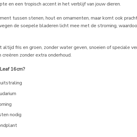
te en een tropisch accent in het verblijf van jouw dieren.
lement tussen stenen, hout en ornamenten, maar komt ook prachtig
wegen de soepele bladeren licht mee met de stroming, waardoor 
nt altijd fris en groen, zonder water geven, snoeien of speciale ve
n creëren zonder extra onderhoud.
 Leaf 16cm?
uitstraling
ludarium
oming
sten nodig
ondplant