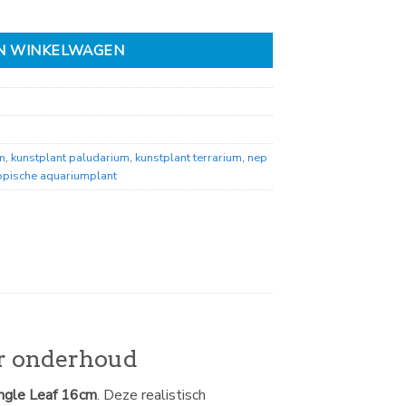
N WINKELWAGEN
m
,
kunstplant paludarium
,
kunstplant terrarium
,
nep
opische aquariumplant
er onderhoud
ungle Leaf 16cm
. Deze realistisch