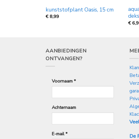
aqua
 500ml
kunststofplant Oasis, 15 cm
deks
€
8,99
€
6,
AANBIEDINGEN
ME
ONTVANGEN?
Klan
Bet
Voornaam
*
Verz
gara
Priv
Alg
Achternaam
Klac
Veel
E-mail
*
De P