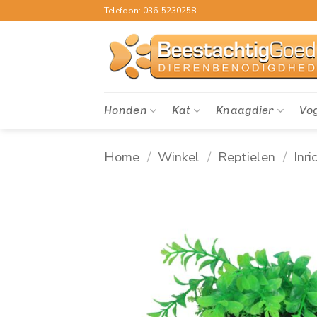
Ga
Telefoon: 036-5230258
naar
inhoud
Honden
Kat
Knaagdier
Vo
Home
/
Winkel
/
Reptielen
/
Inri