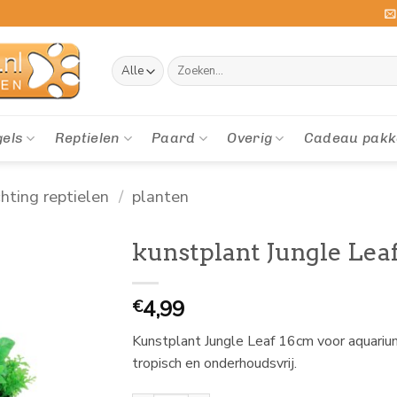
Zoeken
naar:
gels
Reptielen
Paard
Overig
Cadeau pakk
chting reptielen
/
planten
kunstplant Jungle Lea
4,99
€
Kunstplant Jungle Leaf 16cm voor aquarium,
tropisch en onderhoudsvrij.