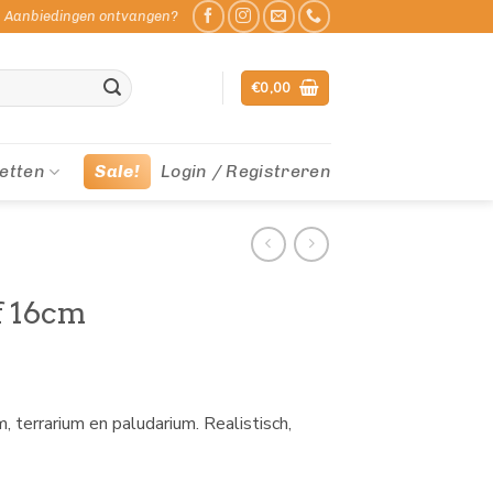
Aanbiedingen ontvangen?
€
0,00
etten
Sale!
Login / Registreren
f 16cm
 terrarium en paludarium. Realistisch,