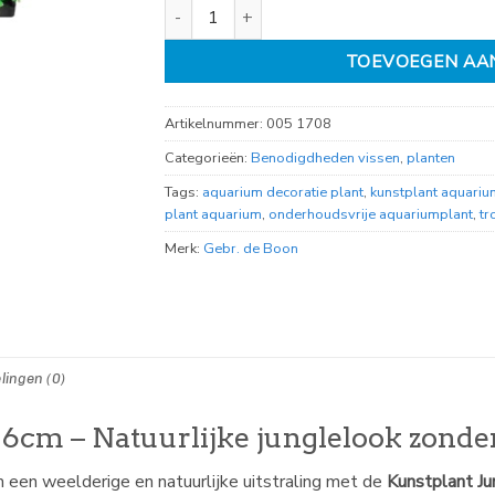
kunstplant Jungle Leaf 16cm aantal
TOEVOEGEN AA
Artikelnummer:
005 1708
Categorieën:
Benodigdheden vissen
,
planten
Tags:
aquarium decoratie plant
,
kunstplant aquariu
plant aquarium
,
onderhoudsvrije aquariumplant
,
tr
Merk:
Gebr. de Boon
lingen (0)
16cm – Natuurlijke junglelook zond
m een weelderige en natuurlijke uitstraling met de
Kunstplant J