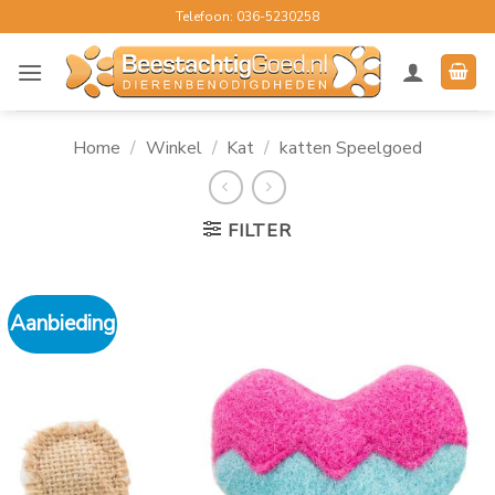
Ga
Telefoon: 036-5230258
naar
inhoud
Home
/
Winkel
/
Kat
/
katten Speelgoed
FILTER
Aanbieding