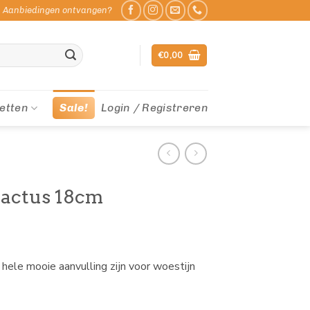
Aanbiedingen ontvangen?
€
0,00
etten
Sale!
Login / Registreren
Cactus 18cm
ele mooie aanvulling zijn voor woestijn