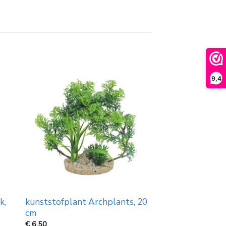
9,4
k,
kunststofplant Archplants, 20
cm
€
6,50