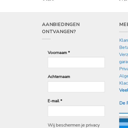
AANBIEDINGEN
ME
ONTVANGEN?
Klan
Bet
Voornaam
*
Verz
gara
Priv
Alg
Achternaam
Klac
Veel
E-mail
*
De P
Wij beschermen je privacy