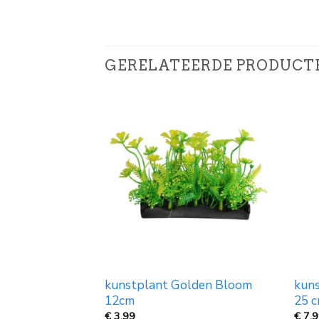
GERELATEERDE PRODUCT
 Japan Tree 16
kunstplant Golden Bloom
kuns
12cm
25 
€
3,99
€
7,