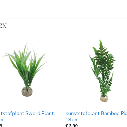
EN
tstofplant Sword Plant,
kunststofplant Bamboo Pic
cm
18 cm
99
€
3,99