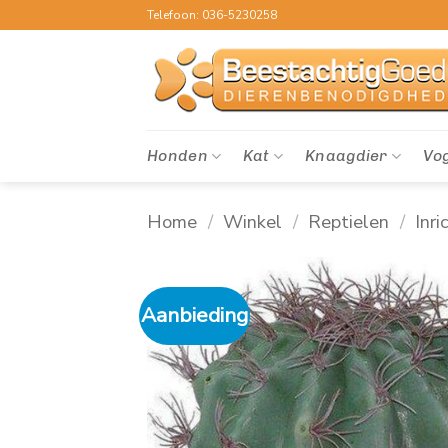
Ga
Telefoon: 036-5230258
naar
inhoud
Honden
Kat
Knaagdier
Vo
Home
/
Winkel
/
Reptielen
/
Inri
Aanbieding