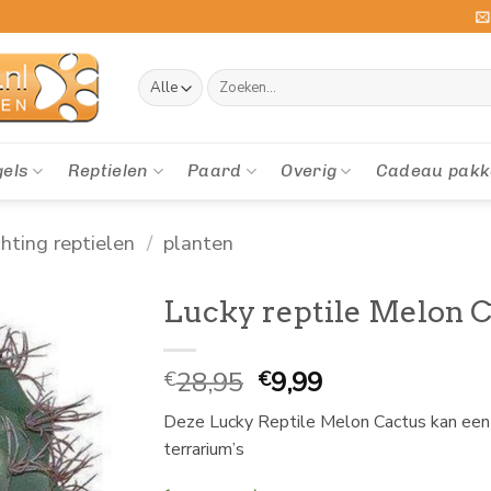
Zoeken
naar:
gels
Reptielen
Paard
Overig
Cadeau pakk
chting reptielen
/
planten
Lucky reptile Melon 
Oorspronkelijke
Huidige
28,95
9,99
€
€
prijs
prijs
Deze Lucky Reptile Melon Cactus kan een h
was:
is:
terrarium’s
€
€
28,95.
9,99.