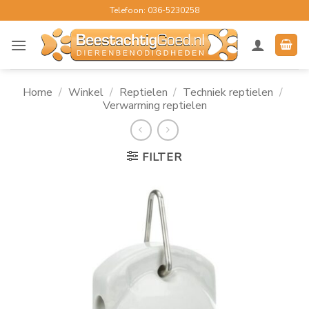
Ga
Telefoon: 036-5230258
naar
inhoud
Home
/
Winkel
/
Reptielen
/
Techniek reptielen
/
Verwarming reptielen
FILTER