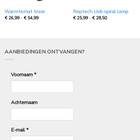
Warmtemat trixie
Reptech Uvb spiral lamp
Prijsklasse:
Prijsklasse:
€
26,99
-
€
54,99
€
25,99
-
€
28,50
€
€
26,99
25,99
tot
tot
€
€
54,99
28,50
AANBIEDINGEN ONTVANGEN?
Voornaam
*
Achternaam
E-mail
*