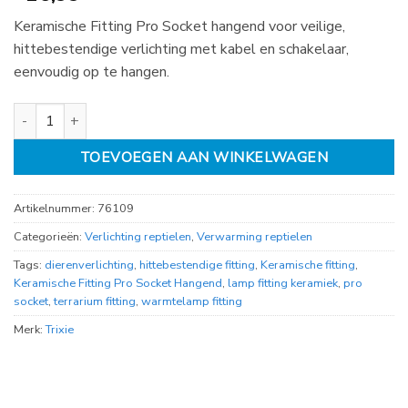
Keramische Fitting Pro Socket hangend voor veilige,
hittebestendige verlichting met kabel en schakelaar,
eenvoudig op te hangen.
Keramische Fitting Pro Socket Hangend aantal
TOEVOEGEN AAN WINKELWAGEN
Artikelnummer:
76109
Categorieën:
Verlichting reptielen
,
Verwarming reptielen
Tags:
dierenverlichting
,
hittebestendige fitting
,
Keramische fitting
,
Keramische Fitting Pro Socket Hangend
,
lamp fitting keramiek
,
pro
socket
,
terrarium fitting
,
warmtelamp fitting
Merk:
Trixie