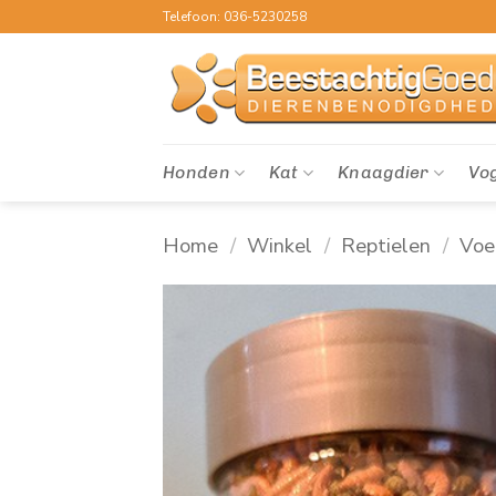
Ga
Telefoon: 036-5230258
naar
inhoud
Honden
Kat
Knaagdier
Vo
Home
/
Winkel
/
Reptielen
/
Voe