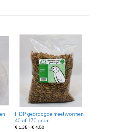
en
HDP gedroogde meelwormen
40 of 170 gram
Prijsklasse:
€
1,35
-
€
4,50
€