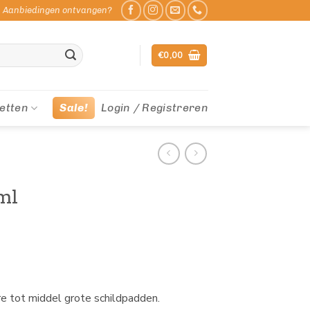
Aanbiedingen ontvangen?
€
0,00
etten
Sale!
Login / Registreren
ml
re tot middel grote schildpadden.