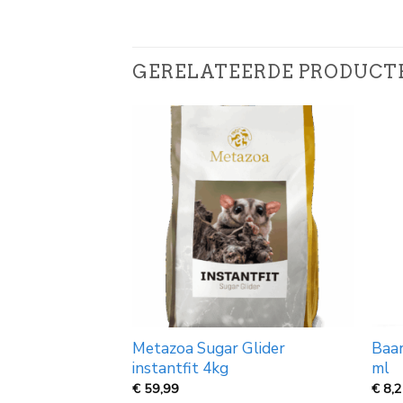
GERELATEERDE PRODUCT
Metazoa Sugar Glider
Baa
grof 1L
instantfit 4kg
ml
€
59,99
€
8,