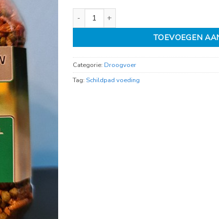
Schildpad mix fijn 330ml aantal
TOEVOEGEN AA
Categorie:
Droogvoer
Tag:
Schildpad voeding