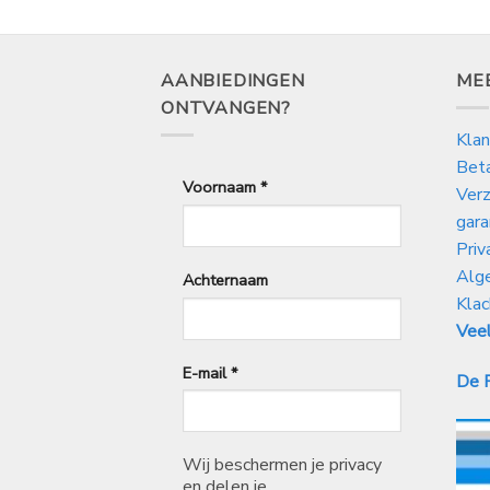
AANBIEDINGEN
ME
ONTVANGEN?
Klan
Bet
Voornaam
*
Verz
gara
Priv
Alg
Achternaam
Klac
Veel
E-mail
*
De P
Wij beschermen je privacy
en delen je