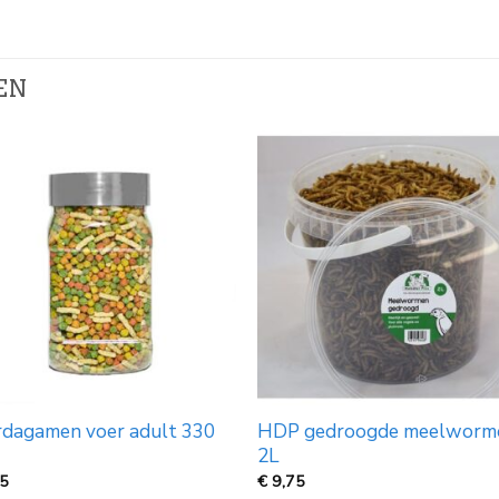
EN
rdagamen voer adult 330
HDP gedroogde meelworm
2L
25
€
9,75