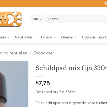
Zoeken
naar:
gels
Reptielen
Paard
Overig
Cadeau pakk
ding reptielen
/
Droogvoer
Schildpad mix fijn 330
7,75
€
Schildpad mix fijn 330ml
Deze schildpad mix is geschikt voor kleine