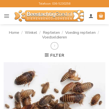
Ga
Telefoon: 036-5230258
naar
inhoud
Home
/
Winkel
/
Reptielen
/
Voeding reptielen
/
Voedseldieren
FILTER