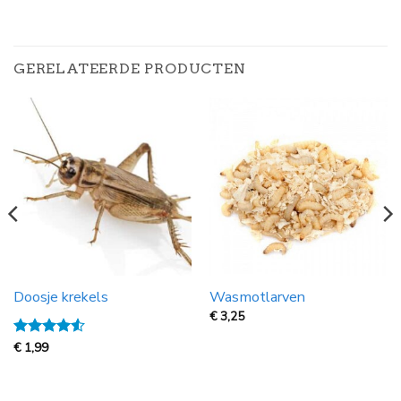
GERELATEERDE PRODUCTEN
Doosje krekels
Wasmotlarven
€
3,25
Gewaardeerd
€
1,99
4.5
uit 5