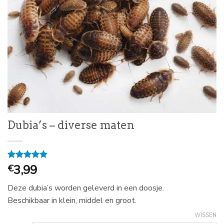
Dubia’s – diverse maten
Gewaardeerd
1
3,99
€
5
op 5
gebaseerd
Deze dubia’s worden geleverd in een doosje.
op
klantbeoordeling
Beschikbaar in klein, middel en groot.
WISSEN