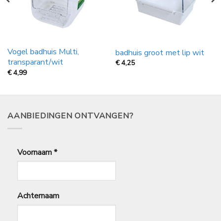
Vogel badhuis Multi,
badhuis groot met lip wit
transparant/wit
€
4,25
€
4,99
AANBIEDINGEN ONTVANGEN?
Voornaam
*
Achternaam