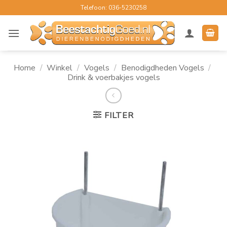
Ga
Telefoon: 036-5230258
naar
inhoud
Home
/
Winkel
/
Vogels
/
Benodigdheden Vogels
/
Drink & voerbakjes vogels
FILTER