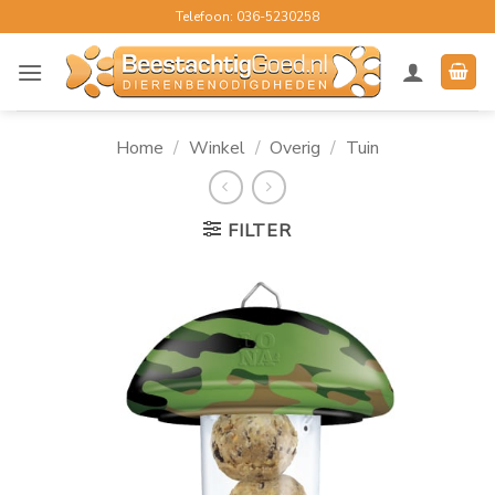
Ga
Telefoon: 036-5230258
naar
inhoud
Home
/
Winkel
/
Overig
/
Tuin
FILTER