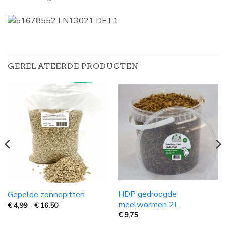
GERELATEERDE PRODUCTEN
HDP gedroogde
Gepelde zonnepitten
meelwormen 2L
Prijsklasse:
€
4,99
-
€
16,50
€
€
9,75
4,99
tot