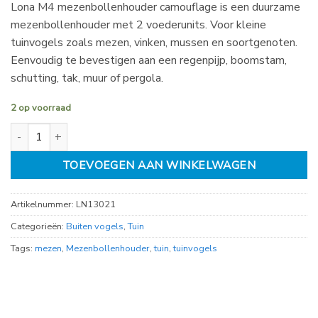
Lona M4 mezenbollenhouder camouflage is een duurzame
mezenbollenhouder met 2 voederunits. Voor kleine
tuinvogels zoals mezen, vinken, mussen en soortgenoten.
Eenvoudig te bevestigen aan een regenpijp, boomstam,
schutting, tak, muur of pergola.
2 op voorraad
Lona M4 mezenbollenhouder camouflage aantal
TOEVOEGEN AAN WINKELWAGEN
Artikelnummer:
LN13021
Categorieën:
Buiten vogels
,
Tuin
Tags:
mezen
,
Mezenbollenhouder
,
tuin
,
tuinvogels