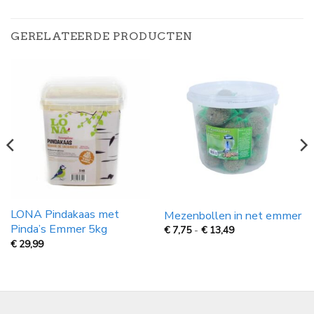
GERELATEERDE PRODUCTEN
LONA Pindakaas met
Mezenbollen in net emmer
Pinda’s Emmer 5kg
Prijsklasse:
€
7,75
-
€
13,49
€
€
29,99
7,75
tot
€
13,49