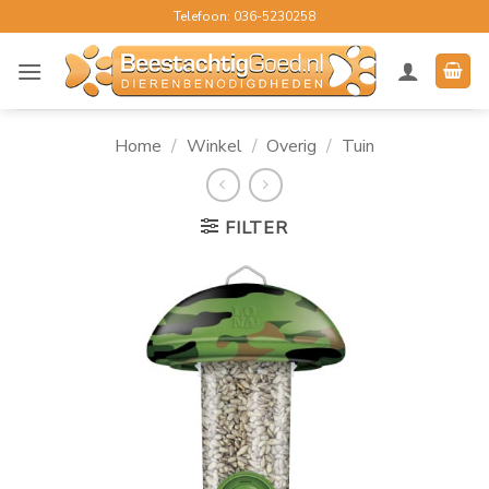
Ga
Telefoon: 036-5230258
naar
inhoud
Home
/
Winkel
/
Overig
/
Tuin
FILTER