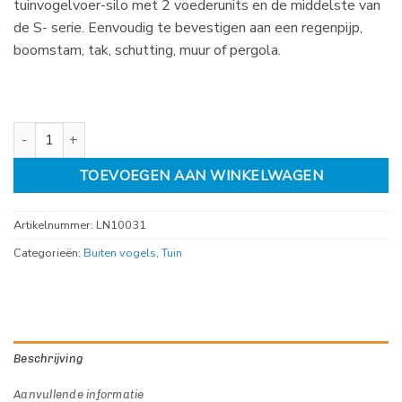
tuinvogelvoer-silo met 2 voederunits en de middelste van
de S- serie. Eenvoudig te bevestigen aan een regenpijp,
boomstam, tak, schutting, muur of pergola.
LONA Voersilo S3 Camouflage aantal
TOEVOEGEN AAN WINKELWAGEN
Artikelnummer:
LN10031
Categorieën:
Buiten vogels
,
Tuin
Beschrijving
Aanvullende informatie