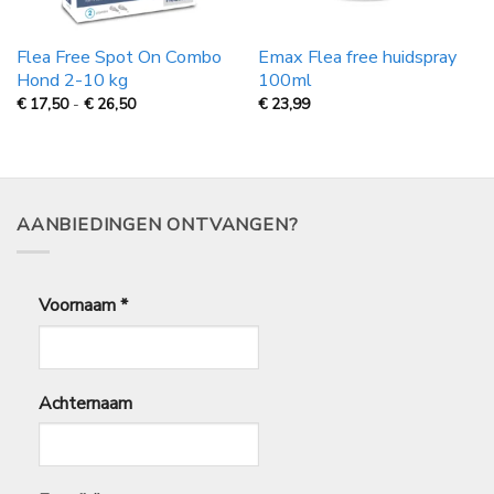
Flea Free Spot On Combo
Emax Flea free huidspray
Hond 2-10 kg
100ml
Prijsklasse:
€
17,50
-
€
26,50
€
23,99
€
17,50
tot
€
26,50
AANBIEDINGEN ONTVANGEN?
Voornaam
*
Achternaam