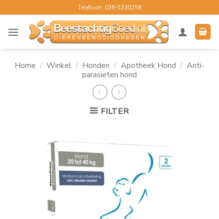
Ga
Telefoon: 036-5230258
naar
inhoud
Home
/
Winkel
/
Honden
/
Apotheek Hond
/
Anti-
parasieten hond
FILTER