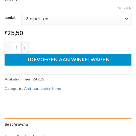
37,99
WISSEN
aantal
25,50
€
Flea Free Spot On Combo Hond 20-40 kg aantal
TOEVOEGEN AAN WINKELWAGEN
Artikelnummer:
24229
Categorie:
Anti-parasieten hond
Beschrijving