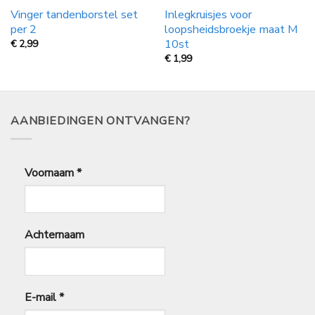
Vinger tandenborstel set
Inlegkruisjes voor
per 2
loopsheidsbroekje maat M
10st
€
2,99
€
1,99
AANBIEDINGEN ONTVANGEN?
Voornaam
*
Achternaam
E-mail
*