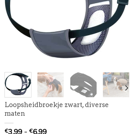
Loopsheidbroekje zwart, diverse
maten
Prijsklasse:
3,99
-
6,99
€
€