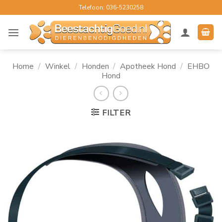
Ga
Telefoon: 036-5230258
naar
inhoud
Home
/
Winkel
/
Honden
/
Apotheek Hond
/
EHBO
Hond
FILTER