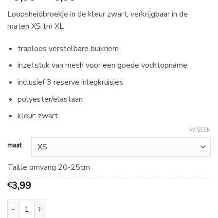
€
Loopsheidbroekje in de kleur zwart, verkrijgbaar in de
3,99
maten XS tm XL
tot
€
traploos verstelbare buikriem
6,99
inzetstuk van mesh voor een goede vochtopname
inclusief 3 reserve inlegkruisjes
polyester/elastaan
kleur: zwart
WISSEN
maat
Taille omvang 20-25cm
3,99
€
Loopsheidbroekje zwart, diverse maten aantal