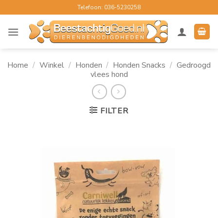
Ga
Telefoon: 036-5230258
naar
inhoud
Home
/
Winkel
/
Honden
/
Honden Snacks
/
Gedroogd
vlees hond
FILTER