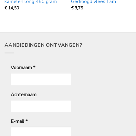
kamelen long 450 gram
Gedroogd vlees Lam
€
14,50
€
3,75
AANBIEDINGEN ONTVANGEN?
Voornaam
*
Achternaam
E-mail
*