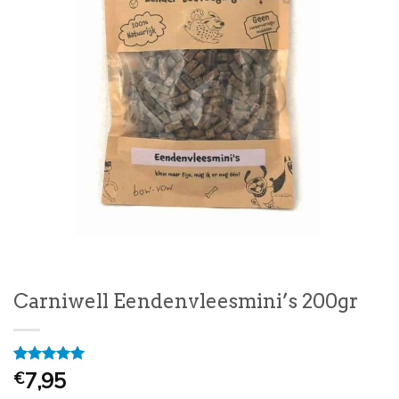
Carniwell Eendenvleesmini’s 200gr
Gewaardeerd
1
7,95
€
5
op 5