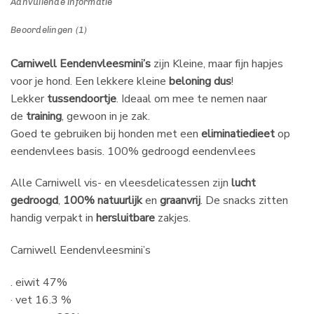
Aanvullende informatie
Beoordelingen (1)
Carniwell Eendenvleesmini’s
zijn Kleine, maar fijn hapjes
voor je hond. Een lekkere kleine
beloning dus
!
Lekker
tussendoortje
. Ideaal om mee te nemen naar
de
training
, gewoon in je zak.
Goed te gebruiken bij honden met een
eliminatiedieet
op
eendenvlees basis. 100% gedroogd eendenvlees
Alle Carniwell vis- en vleesdelicatessen zijn
lucht
gedroogd
,
100% natuurlijk
en
graanvrij
. De snacks zitten
handig verpakt in
hersluitbare
zakjes.
Carniwell Eendenvleesmini’s
. eiwit 47%
· vet 16.3 %