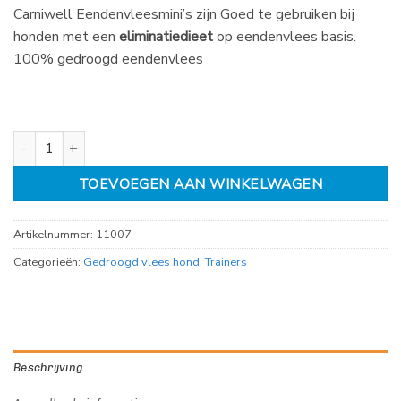
gebaseerd
Carniwell Eendenvleesmini’s zijn Goed te gebruiken bij
op
klantbeoordeling
honden met een
eliminatiedieet
op eendenvlees basis.
100% gedroogd eendenvlees
Carniwell Eendenvleesmini's 200gr aantal
TOEVOEGEN AAN WINKELWAGEN
Artikelnummer:
11007
Categorieën:
Gedroogd vlees hond
,
Trainers
Beschrijving