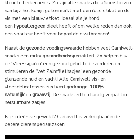
kleur te herkennen is. Zo zijn alle snacks die afkomstig zijn
van bijv. het konijn gekenmerkt met een roze etiket en de
vis met een blauw etiket. Ideaal als je hond
een
hypoallergeen
dieet heeft of om welke reden dan ook
een voorkeur heeft voor bepaalde eiwitbronnen!
Naast de
gezonde voedingswaarde
hebben veel Carniwell-
snacks een
extra gezondheidsspecialiteit
. Zo helpen bijv.
de ‘Vleessigaren’ een gezond gebit te bevorderen en
stimuleren de ‘Vet Zalmfilethapjes’ een gezonde
glanzende huid en vacht! Alle Carniwell vis- en
vleesdelicatessen zijn
lucht gedroogd
,
100%
natuurlijk
en
graanvrij
. De snacks zitten handig verpakt in
hersluitbare zakjes.
Is je interesse gewekt? Carniwell is verkrijgbaar in de
betere dierenspeciaalzaken.