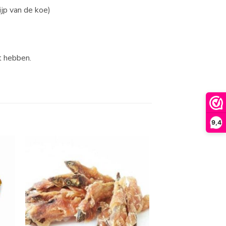
jp van de koe)
t hebben.
9,4