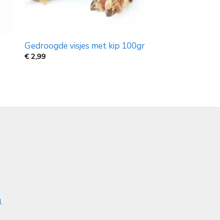
Gedroogde visjes met kip 100gr
€
2,99
l