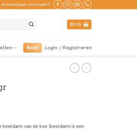
Aanbiedingen ontvangen?
€
0,00
etten
Sale!
Login / Registreren
gr
 keeldarm van de koe (keeldarm is een