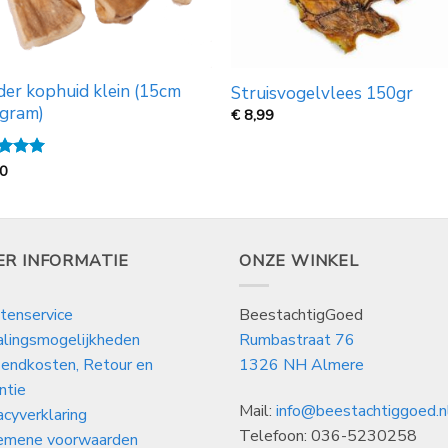
er kophuid klein (15cm
Struisvogelvlees 150gr
 gram)
€
8,99
ardeerd
50
 5
ER INFORMATIE
ONZE WINKEL
tenservice
BeestachtigGoed
alingsmogelijkheden
Rumbastraat 76
endkosten, Retour en
1326 NH Almere
ntie
Mail:
info@beestachtiggoed.n
acyverklaring
Telefoon: 036-5230258
emene voorwaarden