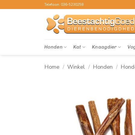
Ga
Telefoon: 036-5230258
naar
inhoud
Honden
Kat
Knaagdier
Vo
Home
/
Winkel
/
Honden
/
Hond