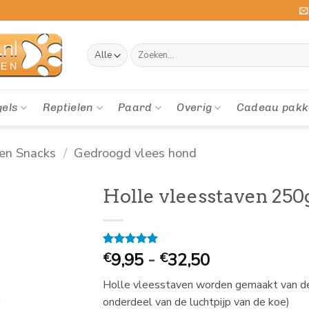
Zoeken
naar:
gels
Reptielen
Paard
Overig
Cadeau pakk
en Snacks
/
Gedroogd vlees hond
Holle vleesstaven 250
Prijsklasse:
Gewaardeerd
1
9,95
-
32,50
€
€
5
op 5
€
gebaseerd
Holle vleesstaven worden gemaakt van de
9,95
op
klantbeoordeling
onderdeel van de luchtpijp van de koe)