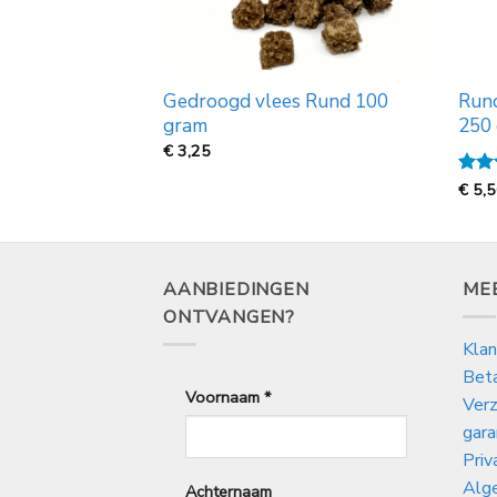
Gedroogd vlees Rund 100
Rund
l 200 gr
gram
250
€
3,25
Gewa
€
5,
5
uit
AANBIEDINGEN
ME
ONTVANGEN?
Klan
Bet
Voornaam
*
Verz
gara
Priv
Alg
Achternaam