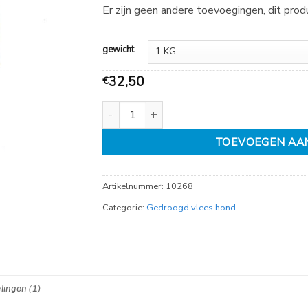
tot
Er zijn geen andere toevoegingen, dit pro
€
32,50
gewicht
32,50
€
Holle vleesstaven 250gr aantal
TOEVOEGEN AA
Artikelnummer:
10268
Categorie:
Gedroogd vlees hond
lingen (1)