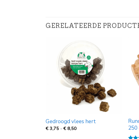
GERELATEERDE PRODUCT
Rund
d groot (35cm)
Gedroogd vlees hert
250
jsklasse:
Prijsklasse:
€
3,75
-
€
8,50
€
99
3,75