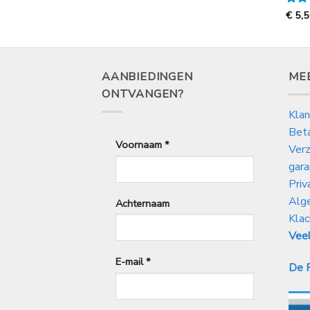
tot
€
Gewa
€
5,
50
8,50
5
uit
AANBIEDINGEN
ME
ONTVANGEN?
Klan
Bet
Voornaam
*
Verz
gara
Priv
Alg
Achternaam
Klac
Veel
E-mail
*
De P