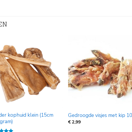
EN
er kophuid klein (15cm
Gedroogde visjes met kip 1
 gram)
€
2,99