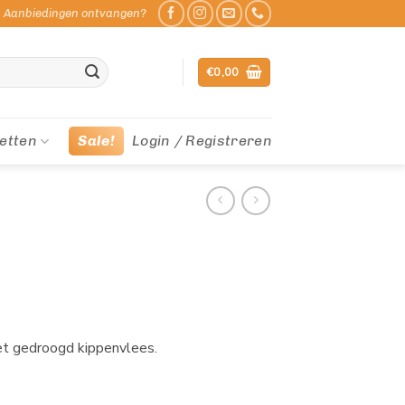
Aanbiedingen ontvangen?
€
0,00
etten
Sale!
Login / Registreren
et gedroogd kippenvlees.