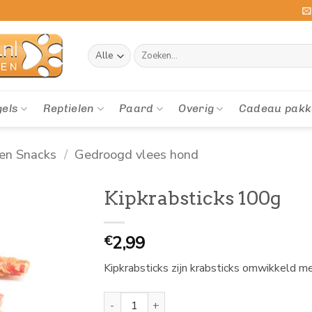
Zoeken
naar:
gels
Reptielen
Paard
Overig
Cadeau pakk
en Snacks
/
Gedroogd vlees hond
Kipkrabsticks 100g
2,99
€
Kipkrabsticks zijn krabsticks omwikkeld m
Kipkrabsticks 100g aantal