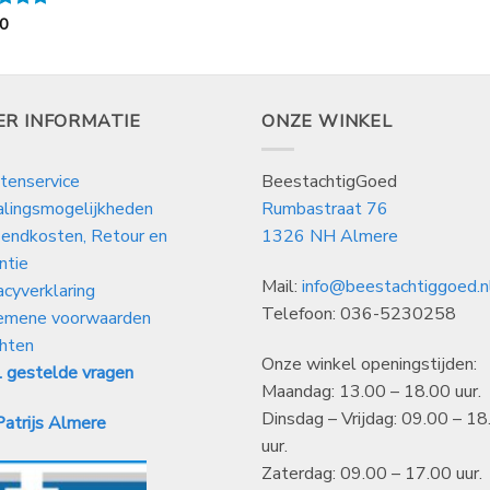
ardeerd
50
 5
ER INFORMATIE
ONZE WINKEL
tenservice
BeestachtigGoed
alingsmogelijkheden
Rumbastraat 76
endkosten, Retour en
1326 NH Almere
ntie
Mail:
info@beestachtiggoed.n
acyverklaring
Telefoon: 036-5230258
emene voorwaarden
hten
Onze winkel openingstijden:
 gestelde vragen
Maandag: 13.00 – 18.00 uur.
Dinsdag – Vrijdag: 09.00 – 18
atrijs Almere
uur.
Zaterdag: 09.00 – 17.00 uur.