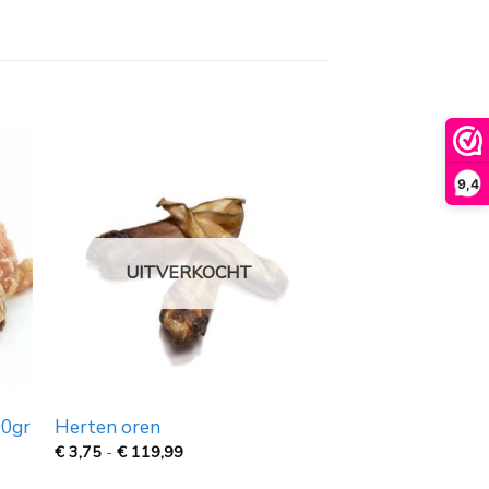
9,4
UITVERKOCHT
00gr
Herten oren
Prijsklasse:
€
3,75
-
€
119,99
€
3,75