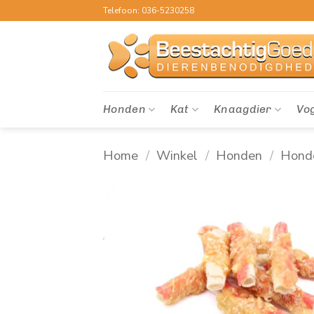
Ga
Telefoon: 036-5230258
naar
inhoud
Honden
Kat
Knaagdier
Vo
Home
/
Winkel
/
Honden
/
Hond