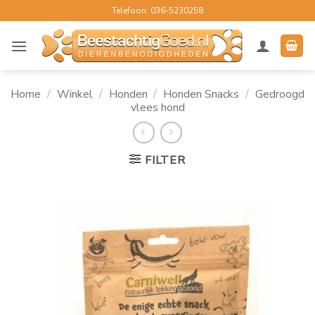
Ga
Telefoon: 036-5230258
naar
inhoud
Home
/
Winkel
/
Honden
/
Honden Snacks
/
Gedroogd
vlees hond
FILTER