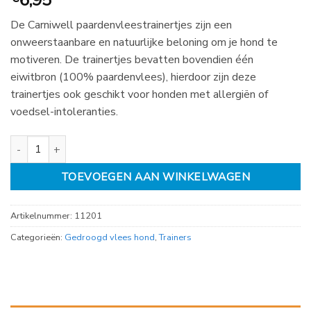
6,95
De Carniwell paardenvleestrainertjes zijn een
onweerstaanbare en natuurlijke beloning om je hond te
motiveren. De trainertjes bevatten bovendien één
eiwitbron (100% paardenvlees), hierdoor zijn deze
trainertjes ook geschikt voor honden met allergiën of
voedsel-intoleranties.
Carniwell Paardenvleestrainertjes 200gr aantal
TOEVOEGEN AAN WINKELWAGEN
Artikelnummer:
11201
Categorieën:
Gedroogd vlees hond
,
Trainers