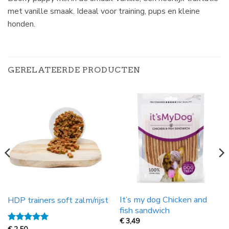
met vanille smaak. Ideaal voor training, pups en kleine
honden.
GERELATEERDE PRODUCTEN
It’s my dog Chicken and
HDP trainers soft zalm/rijst
fish sandwich
€
3,49
Gewaardeerd