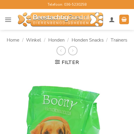
Ga
Telefoon: 036-5230258
naar
inhoud
Home
/
Winkel
/
Honden
/
Honden Snacks
/
Trainers
FILTER