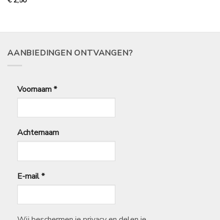
€
2,50
5
uit 5
AANBIEDINGEN ONTVANGEN?
Voornaam
*
Achternaam
E-mail
*
Wij beschermen je privacy en delen je