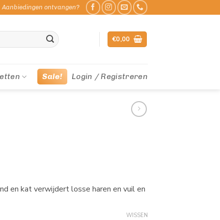
Aanbiedingen ontvangen?
€
0,00
etten
Sale!
Login / Registreren
 en kat verwijdert losse haren en vuil en
WISSEN