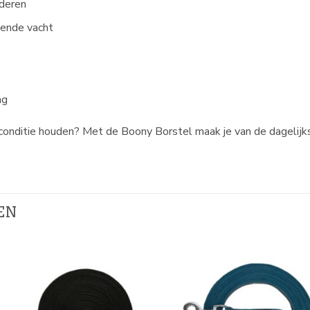
jderen
zende vacht
ng
topconditie houden? Met de Boony Borstel maak je van de dageli
EN