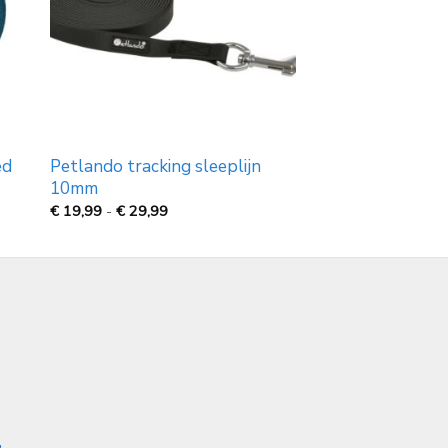
ed
Petlando tracking sleeplijn
10mm
Prijsklasse:
€
19,99
-
€
29,99
€
19,99
tot
€
29,99