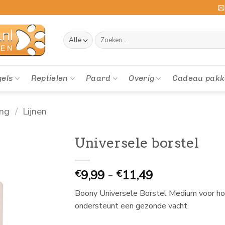
Zoeken
naar:
gels
Reptielen
Paard
Overig
Cadeau pakk
ing
/
Lijnen
Universele borstel
Prijsklasse:
9,99
-
11,49
€
€
€
Boony Universele Borstel Medium voor hond
9,99
ondersteunt een gezonde vacht.
tot
€