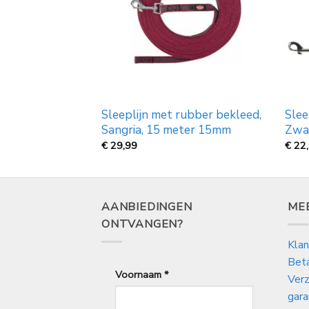
ng sleeplijn
Sleeplijn met rubber bekleed,
Slee
Sangria, 15 meter 15mm
Zwa
Prijsklasse:
€
29,99
€
22
€
22,99
tot
€
32,99
AANBIEDINGEN
ME
ONTVANGEN?
Klan
Bet
Voornaam
*
Verz
gara