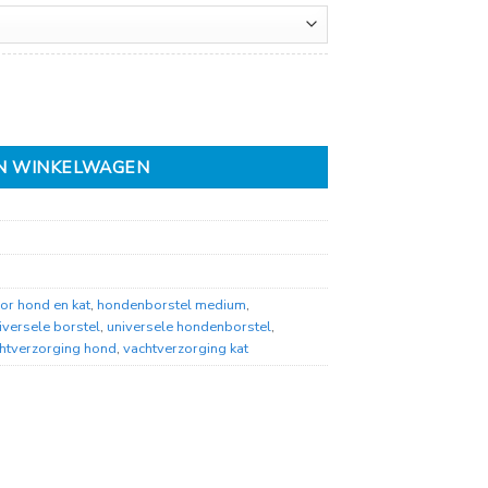
N WINKELWAGEN
or hond en kat
,
hondenborstel medium
,
iversele borstel
,
universele hondenborstel
,
htverzorging hond
,
vachtverzorging kat