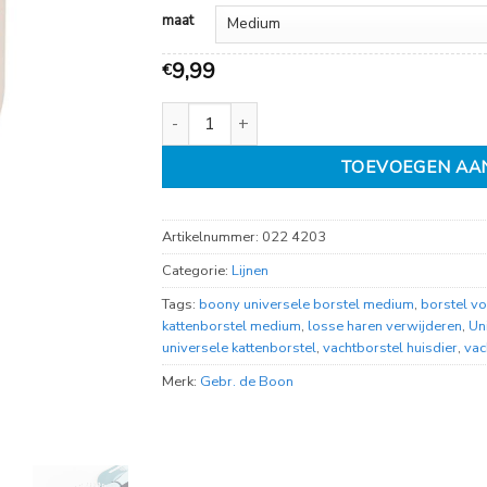
11,49
maat
9,99
€
Universele borstel aantal
TOEVOEGEN AA
Artikelnummer:
022 4203
Categorie:
Lijnen
Tags:
boony universele borstel medium
,
borstel vo
kattenborstel medium
,
losse haren verwijderen
,
Un
universele kattenborstel
,
vachtborstel huisdier
,
vac
Merk:
Gebr. de Boon