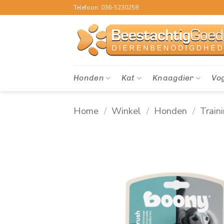
Ga
Telefoon: 036-5230258
naar
inhoud
Honden
Kat
Knaagdier
Vo
Home
/
Winkel
/
Honden
/
Train