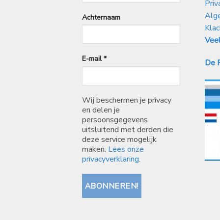
Priv
Alg
Achternaam
Klac
Veel
E-mail
*
De P
Wij beschermen je privacy
en delen je
persoonsgegevens
uitsluitend met derden die
deze service mogelijk
maken.
Lees onze
privacyverklaring.