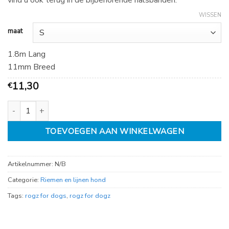
vind u ook terug in de bijbehorende halsbanden.
WISSEN
maat
1.8m Lang
11mm Breed
11,30
€
Rogz Utility lijn Lime, diverse maten aantal
TOEVOEGEN AAN WINKELWAGEN
Artikelnummer:
N/B
Categorie:
Riemen en lijnen hond
Tags:
rogz for dogs
,
rogz for dogz