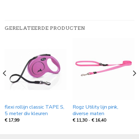
GERELATEERDE PRODUCTEN
flexi rollijn classic TAPE S,
Rogz Utility lijn pink,
5 meter div kleuren
diverse maten
Prijsklasse:
€
17,99
€
11,30
-
€
16,40
€
11,30
tot
€