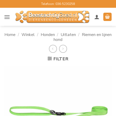
Ga
Telefoon: 036-5230258
naar
inhoud
Home
/
Winkel
/
Honden
/
Uitlaten
/
Riemen en lijnen
hond
FILTER