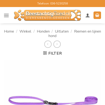
Ga
Telefoon: 036-5230258
naar
inhoud
Home
/
Winkel
/
Honden
/
Uitlaten
/
Riemen en lijnen
hond
FILTER