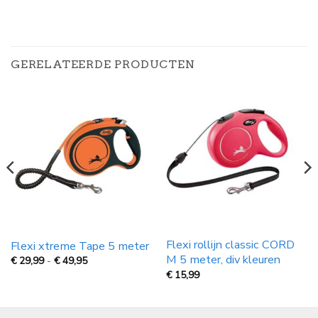
GERELATEERDE PRODUCTEN
Flexi rollijn classic CORD
Flexi xtreme Tape 5 meter
M 5 meter, div kleuren
Prijsklasse:
€
29,99
-
€
49,95
€
€
15,99
29,99
tot
€
49,95