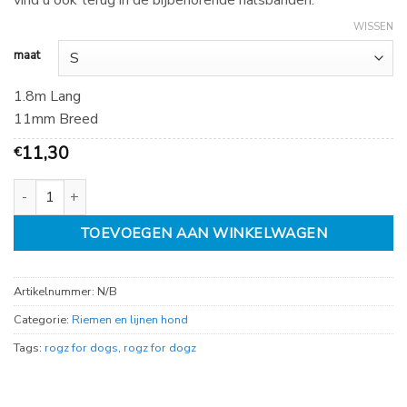
vind u ook terug in de bijbehorende halsbanden.
WISSEN
maat
1.8m Lang
11mm Breed
11,30
€
Rogz Utility lijn Purple, diverse maten aantal
TOEVOEGEN AAN WINKELWAGEN
Artikelnummer:
N/B
Categorie:
Riemen en lijnen hond
Tags:
rogz for dogs
,
rogz for dogz