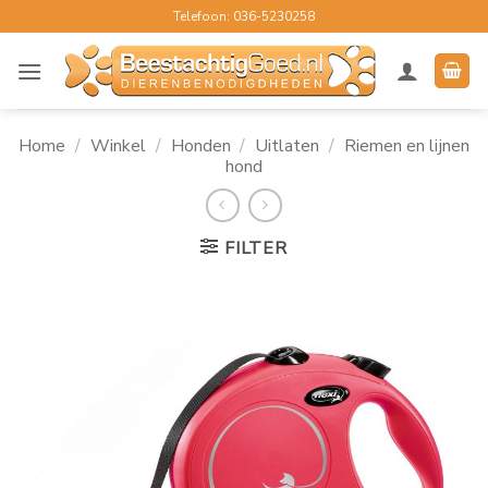
Ga
Telefoon: 036-5230258
naar
inhoud
Home
/
Winkel
/
Honden
/
Uitlaten
/
Riemen en lijnen
hond
FILTER