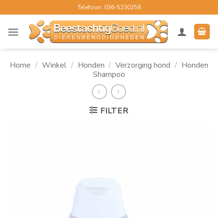
Ga
Telefoon: 036-5230258
naar
inhoud
Home
/
Winkel
/
Honden
/
Verzorging hond
/
Honden
Shampoo
FILTER