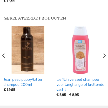
€
15,95
GERELATEERDE PRODUCTEN
Jean peau puppy/kitten
Lief!Universeel shampoo
shampoo 200ml
voor langharige of krullende
vacht
€
19,95
Prijsklasse:
€
5,95
-
€
8,95
€
5,95
tot
€