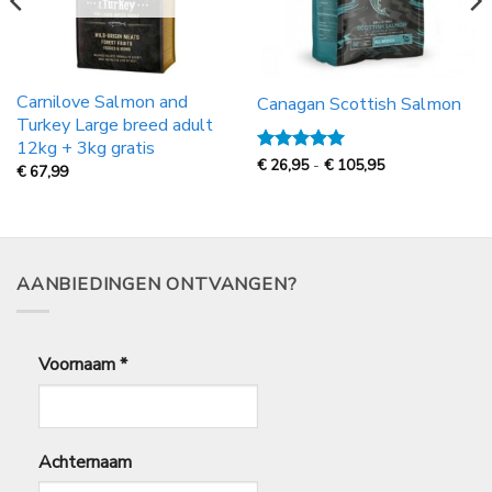
Carnilove Salmon and
Canagan Scottish Salmon
Turkey Large breed adult
12kg + 3kg gratis
Prijsklasse:
Gewaardeerd
€
26,95
-
€
105,95
€
67,99
€
5
uit 5
26,95
tot
€
105,95
AANBIEDINGEN ONTVANGEN?
Voornaam
*
Achternaam