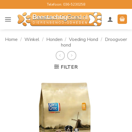
Ga
Telefoon: 036-5230258
naar
inhoud
Home
/
Winkel
/
Honden
/
Voeding Hond
/
Droogvoer
hond
FILTER