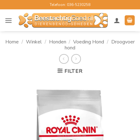
Ga
Telefoon: 036-5230258
naar
inhoud
Home
/
Winkel
/
Honden
/
Voeding Hond
/
Droogvoer
hond
FILTER