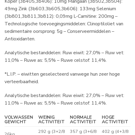
Koper (3b405,3b406): 10mg Mangaan (3b502,3b504):
49mg Zink (3b603,3b605,3b606): 133mg Selenium
(3b801,3b811,3b812): 0,09mg L-Carnitine: 200mg –
Technologische toevoegingsmiddelen: Clinoptiloliet van
sedimentaire oorsprong: 5g – Conserveermiddelen –
Antioxidanten.
Analytische bestanddelen: Ruw eiwit: 27,0% – Ruw vet:
11,0% – Ruwe as: 5,5% – Ruwe celstof: 11,4%.
*L.I.P. – eiwitten geselecteerd vanwege hun zeer hoge
verteerbaarheid.
Analytische bestanddelen: Ruw eiwit: 27,0% – Ruw vet:
11,0% – Ruwe as: 5,5% – Ruwe celstof: 11,4%.
VOLWASSEN
WEINIG
NORMALE
HOGE
GEWICHT
ACTIVITEIT
ACTIVITEIT
ACTIVITEIT
292 g (3+2/8
357 g (3+6/8
402 g (4+3/8
26kg