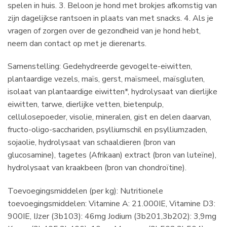
spelen in huis. 3. Beloon je hond met brokjes afkomstig van
zijn dagelijkse rantsoen in plaats van met snacks. 4. Als je
vragen of zorgen over de gezondheid van je hond hebt,
neem dan contact op met je dierenarts.
Samenstelling: Gedehydreerde gevogelte-eiwitten,
plantaardige vezels, maïs, gerst, maïsmeel, maïsgluten,
isolaat van plantaardige eiwitten*, hydrolysaat van dierlijke
eiwitten, tarwe, dierlijke vetten, bietenpulp,
cellulosepoeder, visolie, mineralen, gist en delen daarvan,
fructo-oligo-sacchariden, psylliumschil en psylliumzaden,
sojaolie, hydrolysaat van schaaldieren (bron van
glucosamine), tagetes (Afrikaan) extract (bron van luteïne),
hydrolysaat van kraakbeen (bron van chondroïtine).
Toevoegingsmiddelen (per kg): Nutritionele
toevoegingsmiddelen: Vitamine A: 21.000IE, Vitamine D3:
900IE, IJzer (3b103): 46mg Jodium (3b201,3b202): 3,9mg