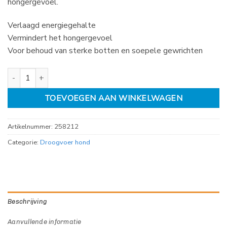
hongergevoel.
Verlaagd energiegehalte
Vermindert het hongergevoel
Voor behoud van sterke botten en soepele gewrichten
Royal Canin Light weight Care Maxi 12kg aantal
TOEVOEGEN AAN WINKELWAGEN
Artikelnummer:
258212
Categorie:
Droogvoer hond
Beschrijving
Aanvullende informatie