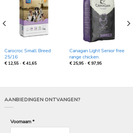
Carocroc Small Breed
Canagan Light Senior free
25/16
range chicken
Prijsklasse:
Prijsklasse:
€
12,55
-
€
41,65
€
25,95
-
€
97,95
€
€
12,55
25,95
tot
tot
€
€
41,65
97,95
AANBIEDINGEN ONTVANGEN?
Voornaam
*