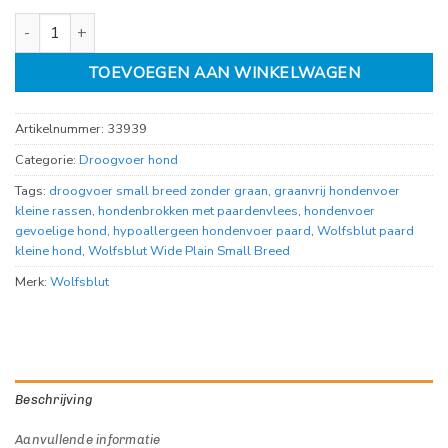
Wolfsblut Wide plain small breed adult aantal
TOEVOEGEN AAN WINKELWAGEN
Artikelnummer:
33939
Categorie:
Droogvoer hond
Tags:
droogvoer small breed zonder graan
,
graanvrij hondenvoer
kleine rassen
,
hondenbrokken met paardenvlees
,
hondenvoer
gevoelige hond
,
hypoallergeen hondenvoer paard
,
Wolfsblut paard
kleine hond
,
Wolfsblut Wide Plain Small Breed
Merk:
Wolfsblut
Beschrijving
Aanvullende informatie