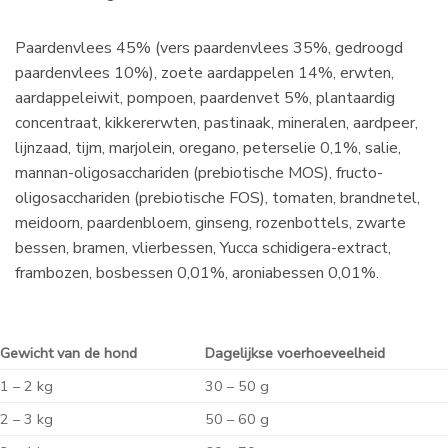
Paardenvlees 45% (vers paardenvlees 35%, gedroogd
paardenvlees 10%), zoete aardappelen 14%, erwten,
aardappeleiwit, pompoen, paardenvet 5%, plantaardig
concentraat, kikkererwten, pastinaak, mineralen, aardpeer,
lijnzaad, tijm, marjolein, oregano, peterselie 0,1%, salie,
mannan-oligosacchariden (prebiotische MOS), fructo-
oligosacchariden (prebiotische FOS), tomaten, brandnetel,
meidoorn, paardenbloem, ginseng, rozenbottels, zwarte
bessen, bramen, vlierbessen, Yucca schidigera-extract,
frambozen, bosbessen 0,01%, aroniabessen 0,01%.
Gewicht van de hond
Dagelijkse voerhoeveelheid
1 – 2 kg
30 – 50 g
2 – 3 kg
50 – 60 g