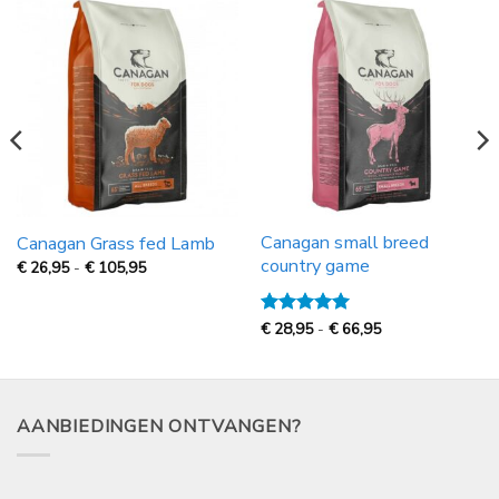
Canagan small breed
Canagan Grass fed Lamb
country game
Prijsklasse:
€
26,95
-
€
105,95
€
26,95
tot
€
Prijsklasse:
Gewaardeerd
€
28,95
-
€
66,95
105,95
€
5
uit 5
28,95
tot
€
66,95
AANBIEDINGEN ONTVANGEN?