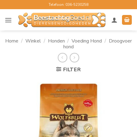
Ga
Telefoon: 036-5230258
naar
inhoud
Home
/
Winkel
/
Honden
/
Voeding Hond
/
Droogvoer
hond
FILTER