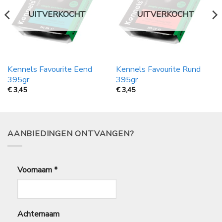
UITVERKOCHT
UITVERKOCHT
Kennels Favourite Eend
Kennels Favourite Rund
395gr
395gr
€
3,45
€
3,45
AANBIEDINGEN ONTVANGEN?
Voornaam
*
Achternaam