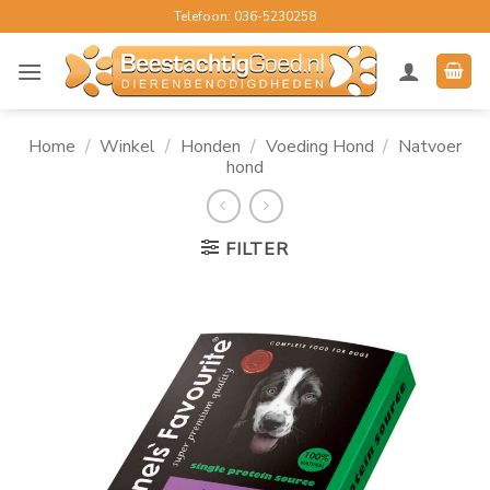
Ga
Telefoon: 036-5230258
naar
inhoud
Home
/
Winkel
/
Honden
/
Voeding Hond
/
Natvoer
hond
FILTER