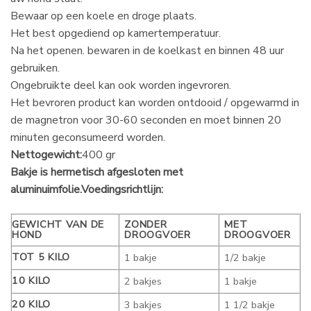
Bewaar op een koele en droge plaats.
Het best opgediend op kamertemperatuur.
Na het openen. bewaren in de koelkast en binnen 48 uur
gebruiken.
Ongebruikte deel kan ook worden ingevroren.
Het bevroren product kan worden ontdooid / opgewarmd in
de magnetron voor 30-60 seconden en moet binnen 20
minuten geconsumeerd worden.
Nettogewicht:
400 gr
Bakje is hermetisch afgesloten met
aluminuimfolie.
Voedingsrichtlijn:
GEWICHT VAN DE
ZONDER
MET
HOND
DROOGVOER
DROOGVOER
TOT 5 KILO
1 bakje
1/2 bakje
10 KILO
2 bakjes
1 bakje
20 KILO
3 bakjes
1 1/2 bakje