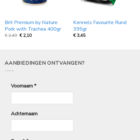
Brit Premium by Nature
Kennels Favourite Rund
Pork with Trachea 400gr
395gr
Oorspronkelijke
Huidige
€
2,49
€
2,10
€
3,45
prijs
prijs
was:
is:
€
€
2,49.
2,10.
AANBIEDINGEN ONTVANGEN?
Voornaam
*
Achternaam