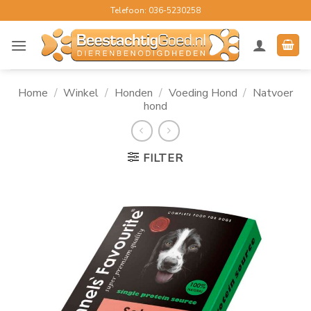
Ga
Telefoon: 036-5230258
naar
inhoud
Home
/
Winkel
/
Honden
/
Voeding Hond
/
Natvoer
hond
FILTER