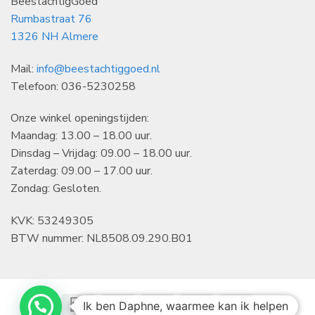
BeestachtigGoed
Rumbastraat 76
1326 NH Almere
Mail:
info@beestachtiggoed.nl
Telefoon: 036-5230258
Onze winkel openingstijden:
Maandag: 13.00 – 18.00 uur.
Dinsdag – Vrijdag: 09.00 – 18.00 uur.
Zaterdag: 09.00 – 17.00 uur.
Zondag: Gesloten.
KVK: 53249305
BTW nummer: NL8508.09.290.B01
IDeal
Klarna
Bancontact
CBC
KBC
Ik ben Daphne, waarmee kan ik helpen