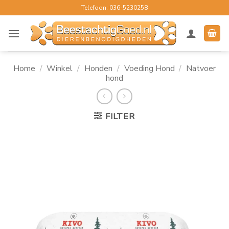
Ga
Telefoon: 036-5230258
naar
inhoud
Home
/
Winkel
/
Honden
/
Voeding Hond
/
Natvoer
hond
FILTER