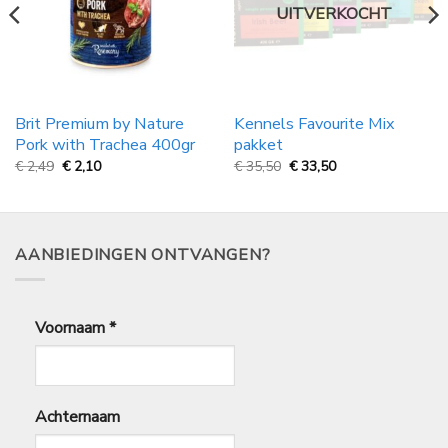
UITVERKOCHT
Brit Premium by Nature
Kennels Favourite Mix
Pork with Trachea 400gr
pakket
Oorspronkelijke
Huidige
Oorspronkelijke
Huidige
€
2,49
€
2,10
€
35,50
€
33,50
prijs
prijs
prijs
prijs
was:
is:
was:
is:
€
€
€
€
2,49.
2,10.
35,50.
33,50.
AANBIEDINGEN ONTVANGEN?
Voornaam
*
Achternaam