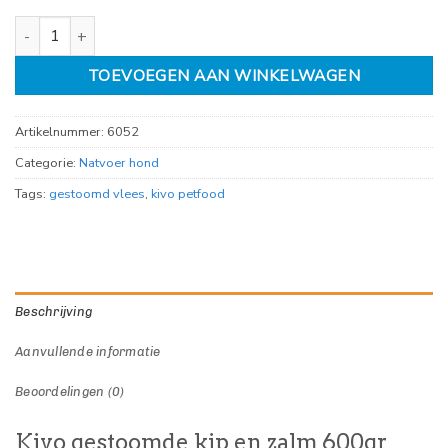
Kivo gestoomde kip en zalm 600gr aantal
TOEVOEGEN AAN WINKELWAGEN
Artikelnummer:
6052
Categorie:
Natvoer hond
Tags:
gestoomd vlees
,
kivo petfood
Beschrijving
Aanvullende informatie
Beoordelingen (0)
Kivo gestoomde kip en zalm 600gr