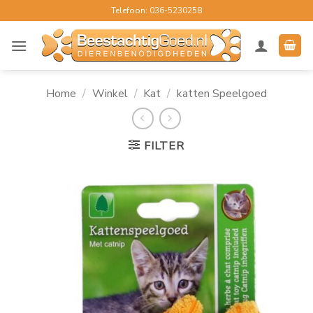
Ga
Telefoon: 036-5230258
naar
inhoud
Home
/
Winkel
/
Kat
/
katten Speelgoed
FILTER