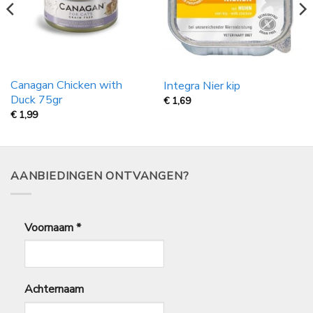
Canagan Chicken with
Integra Nier kip
Duck 75gr
€
1,69
€
1,99
AANBIEDINGEN ONTVANGEN?
Voornaam
*
Achternaam