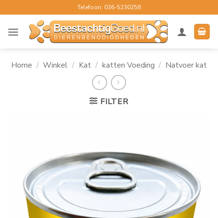
Ga
Telefoon: 036-5230258
naar
inhoud
Home
/
Winkel
/
Kat
/
katten Voeding
/
Natvoer kat
FILTER