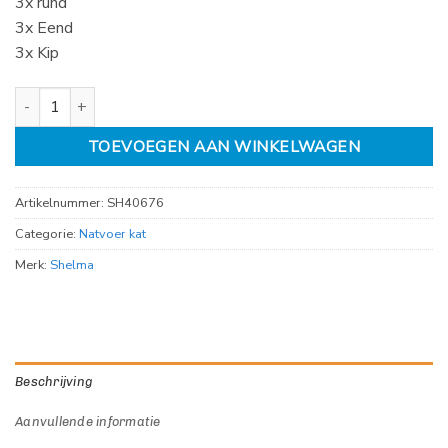
3x rund
3x Eend
3x Kip
Shelma Fillets Meaty Selection Multipack 12x85gr aantal
TOEVOEGEN AAN WINKELWAGEN
Artikelnummer:
SH40676
Categorie:
Natvoer kat
Merk:
Shelma
Beschrijving
Aanvullende informatie