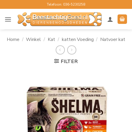
Ga
Telefoon: 036-5230258
naar
inhoud
Home
/
Winkel
/
Kat
/
katten Voeding
/
Natvoer kat
FILTER