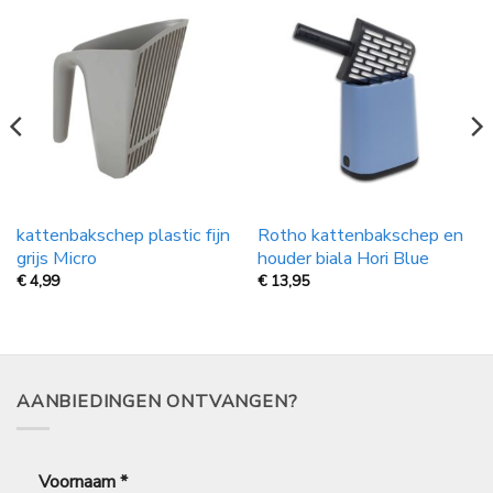
kattenbakschep plastic fijn
Rotho kattenbakschep en
grijs Micro
houder biala Hori Blue
€
4,99
€
13,95
AANBIEDINGEN ONTVANGEN?
Voornaam
*