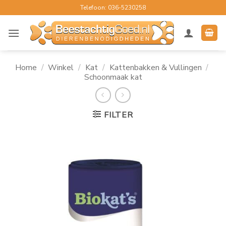
Ga
Telefoon: 036-5230258
naar
inhoud
Home
/
Winkel
/
Kat
/
Kattenbakken & Vullingen
/
Schoonmaak kat
FILTER