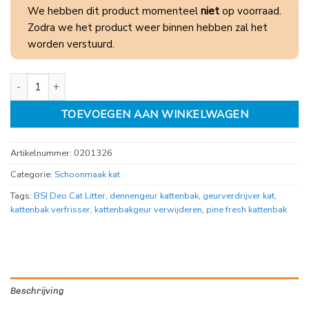
We hebben dit product momenteel
niet
op voorraad.
Zodra we het product weer binnen hebben zal het
worden verstuurd.
BSI Deo cat litter pine fresh 750 gram aantal
TOEVOEGEN AAN WINKELWAGEN
Artikelnummer:
0201326
Categorie:
Schoonmaak kat
Tags:
BSI Deo Cat Litter
,
dennengeur kattenbak
,
geurverdrijver kat
,
kattenbak verfrisser
,
kattenbakgeur verwijderen
,
pine fresh kattenbak
Beschrijving