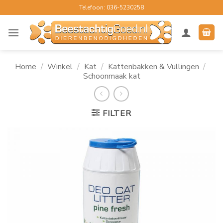
Ga
Telefoon: 036-5230258
naar
inhoud
Home
/
Winkel
/
Kat
/
Kattenbakken & Vullingen
/
Schoonmaak kat
FILTER