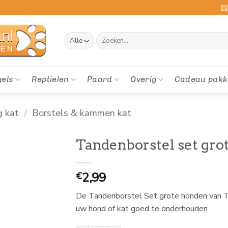
Zoeken
naar:
gels
Reptielen
Paard
Overig
Cadeau pakk
g kat
/
Borstels & kammen kat
Tandenborstel set gro
2,99
€
De Tandenborstel Set grote honden van Tri
uw hond of kat goed te onderhouden