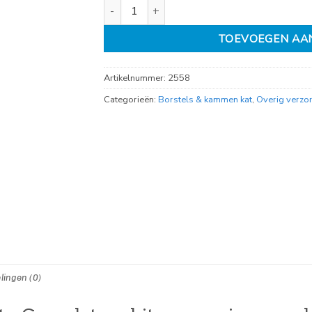
Tandenborstel set grote honden per 4 aantal
TOEVOEGEN AA
Artikelnummer:
2558
Categorieën:
Borstels & kammen kat
,
Overig verzo
lingen (0)