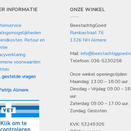
ER INFORMATIE
ONZE WINKEL
tenservice
BeestachtigGoed
alingsmogelijkheden
Rumbastraat 76
endkosten, Retour en
1326 NH Almere
ntie
Mail:
info@beestachtiggoed.n
acyverklaring
Telefoon: 036-5230258
emene voorwaarden
hten
Onze winkel openingstijden:
 gestelde vragen
Maandag: 13.00 – 18.00 uur.
Dinsdag – Vrijdag: 09.00 – 18
atrijs Almere
uur.
Zaterdag: 09.00 – 17.00 uur.
Zondag: Gesloten.
KVK: 53249305