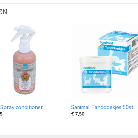
EN
! Spray conditioner
Sanimal Tanddoekjes 50st
95
€
7,50