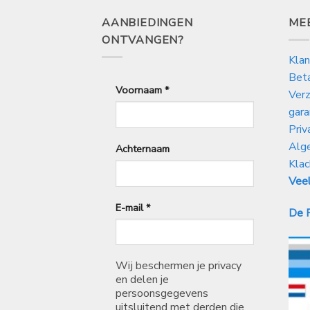
AANBIEDINGEN
ME
ONTVANGEN?
Klan
Bet
Voornaam
*
Verz
gara
Priv
Alg
Achternaam
Klac
Veel
E-mail
*
De P
Wij beschermen je privacy
en delen je
persoonsgegevens
uitsluitend met derden die