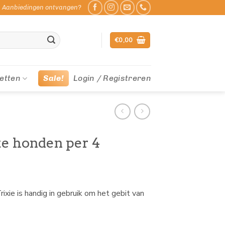
Aanbiedingen ontvangen?
€
0,00
etten
Sale!
Login / Registreren
te honden per 4
xie is handig in gebruik om het gebit van