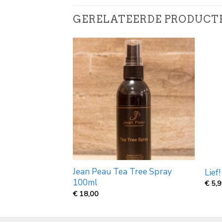
GERELATEERDE PRODUCT
Jean Peau Tea Tree Spray
orstel set per 2
Lief
100ml
€
5,
€
18,00