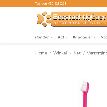
Ga
Telefoon: 036-5230258
naar
inhoud
Honden
Kat
Knaagdier
Vo
Home
/
Winkel
/
Kat
/
Verzorgin