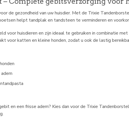
t – Complete gebitsverzorging voor 
voor de gezondheid van uw huisdier. Met de Trixie Tandenborste
oetsen helpt tandplak en tandsteen te verminderen en voorkomt
ld voor huisdieren en zijn ideaal te gebruiken in combinatie me
ikt voor katten en kleine honden, zodat u ook de lastig bereikba
 honden
e adem
entandpasta
gebit en een frisse adem? Kies dan voor de Trixie Tandenborste
g.